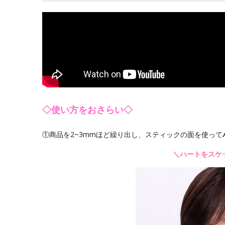
◇使い方をおさらい◇
①商品を2~3mmほど繰り出し、スティックの面を使って
＼ハートをスケ