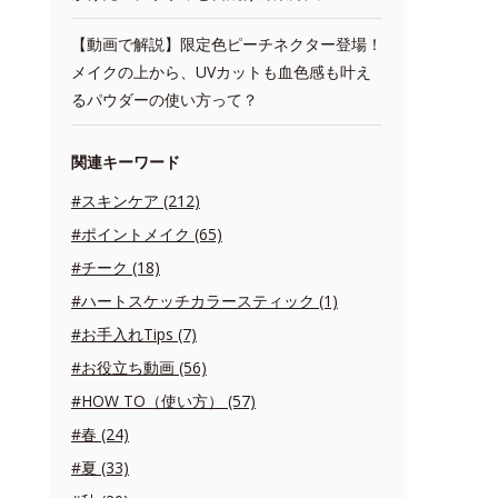
【動画で解説】限定色ピーチネクター登場！
メイクの上から、UVカットも血色感も叶え
るパウダーの使い方って？
関連キーワード
#スキンケア (212)
#ポイントメイク (65)
#チーク (18)
#ハートスケッチカラースティック (1)
#お手入れTips (7)
#お役立ち動画 (56)
#HOW TO（使い方） (57)
#春 (24)
#夏 (33)