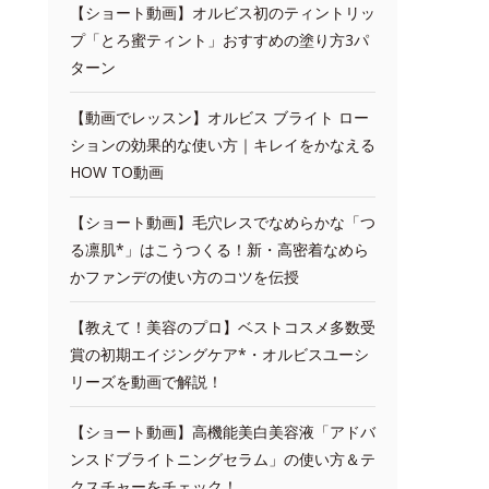
【ショート動画】オルビス初のティントリッ
プ「とろ蜜ティント」おすすめの塗り方3パ
ターン
【動画でレッスン】オルビス ブライト ロー
ションの効果的な使い方｜キレイをかなえる
HOW TO動画
【ショート動画】毛穴レスでなめらかな「つ
る凛肌*」はこうつくる！新・高密着なめら
かファンデの使い方のコツを伝授
【教えて！美容のプロ】ベストコスメ多数受
賞の初期エイジングケア*・オルビスユーシ
リーズを動画で解説！
【ショート動画】高機能美白美容液「アドバ
ンスドブライトニングセラム」の使い方＆テ
クスチャーをチェック！