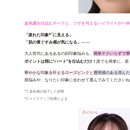
血色感を仕込むチークと、ツヤを与えるハイライトが一本
1
「疲れた印象*
に見える」
「肌の黄ぐすみ感が気になる」
——
大人世代にあるあるの顔印象悩みも、
簡単テクいらずで華
ポイントは頬に“ハート”を仕込むだけ！
誰でも簡単に、若
華やかな印象を叶えるローズピンク
と
透明感のある澄んだ
肌悩みや、なりたい印象に合わせて選んでみてくださいね
*1 血色感の低下した状態
*2 メイクアップ効果による