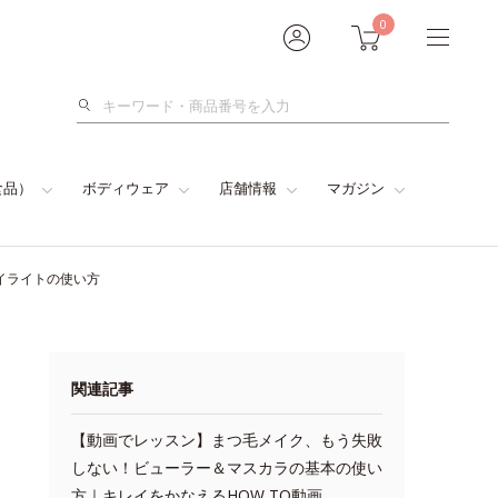
0
検
索
食品）
ボディウェア
店舗情報
マガジン
イライトの使い方
関連記事
【動画でレッスン】まつ毛メイク、もう失敗
しない！ビューラー＆マスカラの基本の使い
方｜キレイをかなえるHOW TO動画