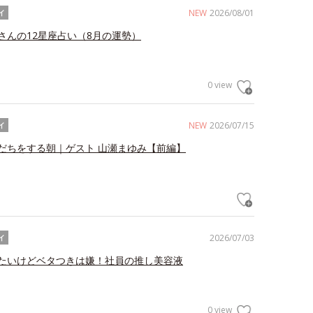
NEW
2026/08/01
イ
さんの12星座占い（8月の運勢）
0 view
NEW
2026/07/15
イ
だちをする朝｜ゲスト 山瀬まゆみ【前編】
2026/07/03
イ
たいけどベタつきは嫌！社員の推し美容液
0 view