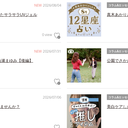
NEW
2026/08/04
コラム&エッセ
たサラサラUVジェル
真木あかり
0 view
NEW
2026/07/31
コラム&エッセ
山瀬まゆみ【後編】
公園でさか
2026/07/06
コラム&エッセ
ませんか？
美白ケアし