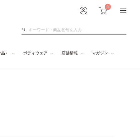
0
検
索
食品）
ボディウェア
店舗情報
マガジン