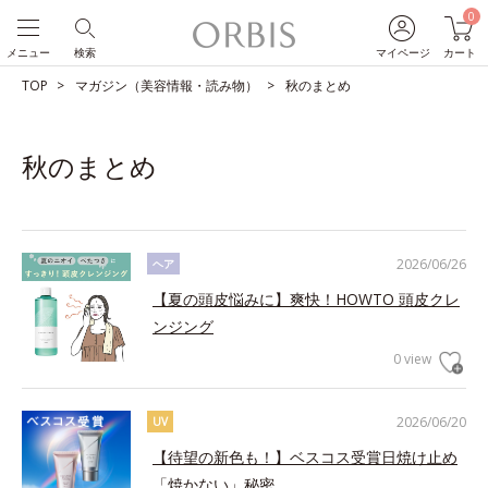
0
メニュー
検索
マイページ
カート
TOP
マガジン（美容情報・読み物）
秋のまとめ
秋のまとめ
2026/06/26
ヘア
【夏の頭皮悩みに】爽快！HOWTO 頭皮クレ
ンジング
0 view
2026/06/20
UV
【待望の新色も！】ベスコス受賞日焼け止め
「焼かない」秘密