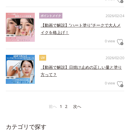
2026/02/24
ポイントメイク
【動画で解説】“ハート塗り”チークで大人メ
イクを格上げ！
0 view
2026/02/20
UV
【動画で解説】日焼け止めの正しい量と塗り
方って？
0 view
前へ
1
2
次へ
カテゴリで探す