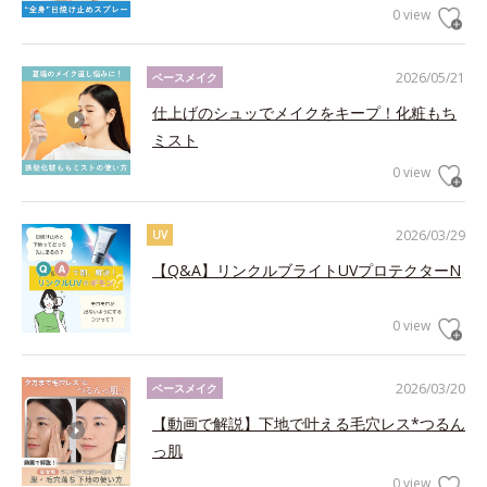
0 view
2026/05/21
ベースメイク
仕上げのシュッでメイクをキープ！化粧もち
ミスト
0 view
2026/03/29
UV
【Q&A】リンクルブライトUVプロテクターN
0 view
2026/03/20
ベースメイク
【動画で解説】下地で叶える毛穴レス*つるん
っ肌
0 view