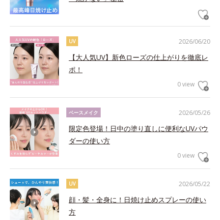
2026/06/20
UV
【大人気UV】新色ローズの仕上がりを徹底レ
ポ！
0 view
2026/05/26
ベースメイク
限定色登場！日中の塗り直しに便利なUVパウ
ダーの使い方
0 view
2026/05/22
UV
顔・髪・全身に！日焼け止めスプレーの使い
方