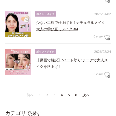
2026/04/02
ポイントメイク
少ない工程で仕上げる！ナチュラルメイク｜
大人の学び直しメイク #4
0 view
2026/02/24
ポイントメイク
【動画で解説】“ハート塗り”チークで大人メ
イクを格上げ！
0 view
前へ
1
2
3
4
5
6
次へ
カテゴリで探す