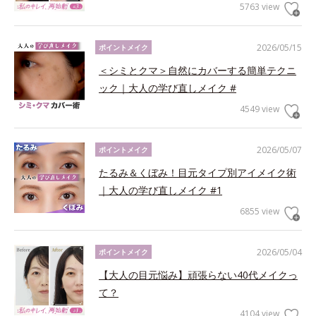
5763 view
2026/05/15
ポイントメイク
＜シミとクマ＞自然にカバーする簡単テクニ
ック｜大人の学び直しメイク #
4549 view
2026/05/07
ポイントメイク
たるみ＆くぼみ！目元タイプ別アイメイク術
｜大人の学び直しメイク #1
6855 view
2026/05/04
ポイントメイク
【大人の目元悩み】頑張らない40代メイクっ
て？
4104 view