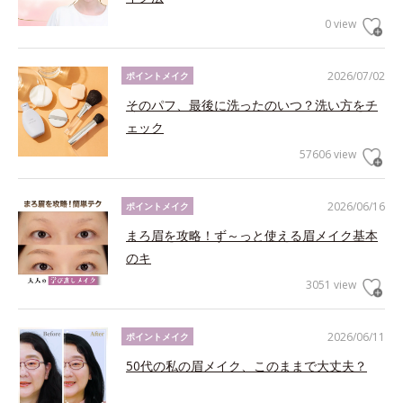
0 view
2026/07/02
ポイントメイク
そのパフ、最後に洗ったのいつ？洗い方をチ
ェック
57606 view
2026/06/16
ポイントメイク
まろ眉を攻略！ず～っと使える眉メイク基本
のキ
3051 view
2026/06/11
ポイントメイク
50代の私の眉メイク、このままで大丈夫？