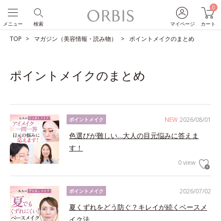
0
メニュー
検索
マイページ
カート
TOP
マガジン（美容情報・読み物）
ポイントメイクのまとめ
ポイントメイクのまとめ
NEW
2026/08/01
ポイントメイク
色選びが難しい…大人の目元悩みに答えま
す！
0 view
2026/07/02
ポイントメイク
夏くずれをどう防ぐ？キレイが続くベースメ
イク法