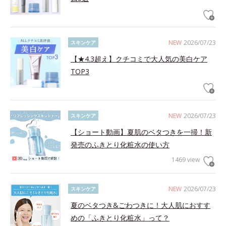
NEW
2026/07/23
スキンケア
【★4.3超え】クチコミで大人気の美白ケア
TOP3
NEW
2026/07/23
スキンケア
【ショート動画】夏肌のベタつきを一掃！新
発売のふきとり化粧水の使い方
1469 view
NEW
2026/07/23
スキンケア
夏のベタつき&ごわつきに！大人肌におすす
めの「ふきとり化粧水」って？