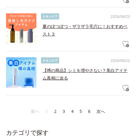
2026/06/23
スキンケア
夏のぽつぽつ・ザラザラ毛穴に！おすすめベ
スト３
2026/06/22
スキンケア
【噂の商品】シミを増やさない？美白アイテ
ム真相に迫る
前へ
1
2
3
4
5
6
次へ
カテゴリで探す