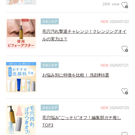
2891 view
NEW
2026/07/22
スキンケア
毛穴汚れ撃退チャレンジ！クレンジングオイ
ルの実力は？
NEW
2026/07/21
スキンケア
お悩み別に特徴を比較！ 洗顔料6選
NEW
2026/07/20
スキンケア
毛穴悩み”ごっそり”オフ！編集部ガチ推し
TOP3