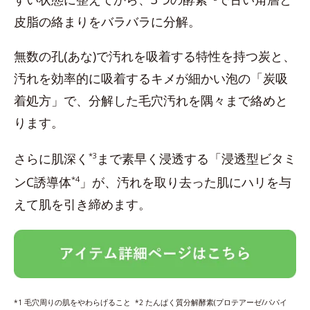
皮脂の絡まりをバラバラに分解。
無数の孔(あな)で汚れを吸着する特性を持つ炭と、
汚れを効率的に吸着するキメが細かい泡の「炭吸
着処方」で、分解した毛穴汚れを隅々まで絡めと
ります。
さらに肌深く
*3
まで素早く浸透する「浸透型ビタミ
ンC誘導体
*4
」が、汚れを取り去った肌にハリを与
えて肌を引き締めます。
毛穴周りの肌をやわらげること
たんぱく質分解酵素(プロテアーゼ/パパイ
*1
*2