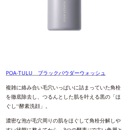
POA-TULU ブラックパウダーウォッシュ
複雑に絡み合い毛穴いっぱいに詰まっていた角栓
を徹底除去し、つるんとした肌を叶える黒の「ほ
ぐし
酵素洗顔」。
*1
濃密な泡が毛穴周りの肌をほぐして角栓分解しや
すい状態に整えてから、3つの酵素
で古い角層と
＊2