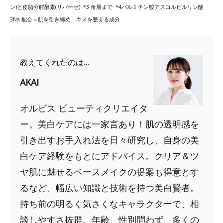
ン)と皮脂分解酵素(リパーゼ) *3
角層まで *4
パルミチン酸アスコルビルリン酸
3Na 配合＝肌を引き締め、キメを整える成分
教えてくれたのは…
AKAI
オルビス ビューティクリエイタ
ー。美白ケアには一家言あり！肌の透明感を
引き出すお手入れ法を日々研究し、自身の美
白ケア経験をもとにアドバイス。クリア＆ツ
ヤ肌に魅せるベースメイクの提案も得意とす
るなど、幅広い知識と技術を持つ美白賢者。
持ち前の明るく気さくなキャラクターで、相
談しやすさ抜群。年齢、性別問わず、多くの