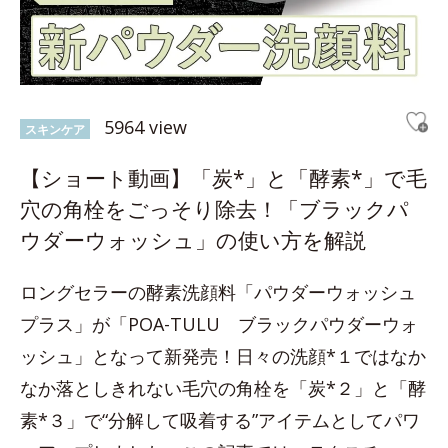
5964 view
スキンケア
【ショート動画】「炭*」と「酵素*」で毛
穴の角栓をごっそり除去！「ブラックパ
ウダーウォッシュ」の使い方を解説
ロングセラーの酵素洗顔料「パウダーウォッシュ
プラス」が「POA-TULU ブラックパウダーウォ
ッシュ」となって新発売！日々の洗顔*１ではなか
なか落としきれない毛穴の角栓を「炭*２」と「酵
素*３」で“分解して吸着する”アイテムとしてパワ