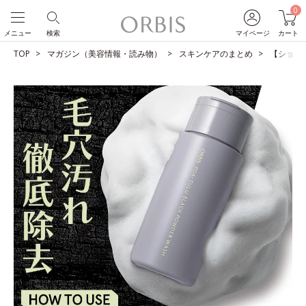
0
メニュー
検索
マイページ
カート
TOP
マガジン（美容情報・読み物）
スキンケアのまとめ
【ショー