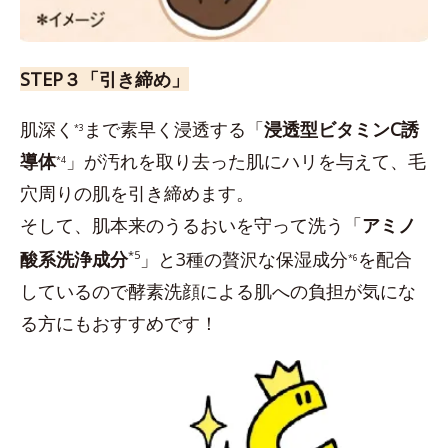
STEP３「引き締め」
肌深く
まで素早く浸透する「
浸透型ビタミンC誘
*3
導体
」が汚れを取り去った肌にハリを与えて、毛
*4
穴周りの肌を引き締めます。
そして、肌本来のうるおいを守って洗う「
アミノ
酸系洗浄成分
*5
」と3種の贅沢な保湿成分
を配合
*6
しているので酵素洗顔による肌への負担が気にな
る方にもおすすめです！