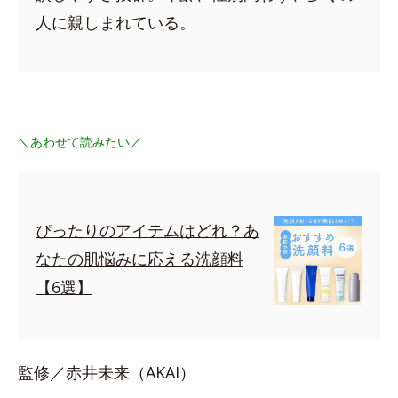
人に親しまれている。
＼あわせて読みたい／
ぴったりのアイテムはどれ？あ
なたの肌悩みに応える洗顔料
【6選】
監修／赤井未来（AKAI）