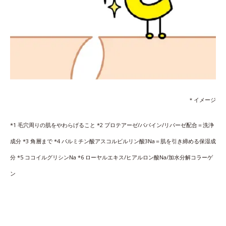
＊イメージ
*1 毛穴周りの肌をやわらげること *2 プロテアーゼ/パパイン/リパーゼ配合＝洗浄
成分 *3 角層まで *4 パルミチン酸アスコルビルリン酸3Na＝肌を引き締める保湿成
分 *5 ココイルグリシンNa *6 ローヤルエキス/ヒアルロン酸Na/加水分解コラーゲ
ン