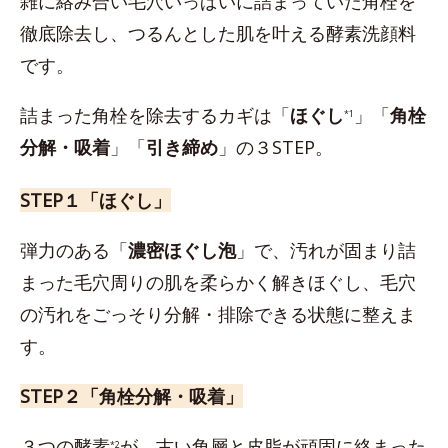
雑に絡み合い毛穴いっぱいに詰まっていた角栓を
徹底除去し、つるんとした肌を叶える酵素洗顔料
です。
詰まった角栓を除去するカギは「
ほぐし
」「
角栓
*1
分解・吸着
」「
引き締め
」の３STEP。
STEP１「ほぐし」
弾力のある「
濃密ほぐし泡
」で、汚れが固まり詰
まった毛穴周りの肌を柔らかく解きほぐし、毛穴
の汚れをごっそり分解・排除できる状態に整えま
す。
STEP２「角栓分解・吸着」
３つの酵素
が、古い角層と皮脂が頑固に絡まった
*2