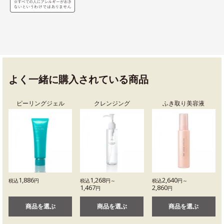
よく一緒に購入されている商品
ピーリングジェル
クレンジング
ふき取り美容液
1,886
1,268
2,640
税込
円
税込
円～
税込
円～
1,467
2,860
円
円
商品を選ぶ
商品を選ぶ
商品を選ぶ