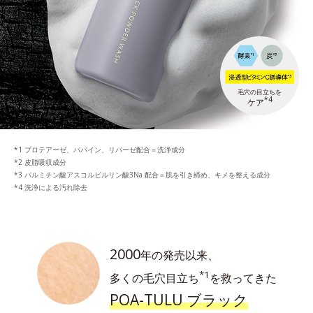
毛穴の目立ちを
*4
ケア
プロテアーゼ、パパイン、リパーゼ配合＝洗浄成分
皮脂吸収成分
パルミチン酸アスコルビルリン酸3Na 配合＝肌を引き締め、キメを整える成分
洗浄による汚れ除去
2000
年の発売以来、
*1
多くの毛穴目立ち
を救ってきた
POA-TULU ブラック