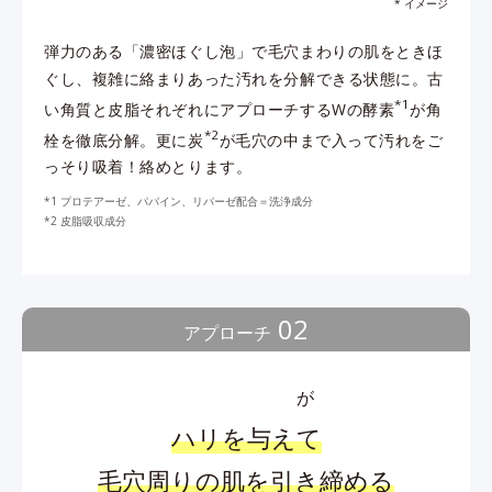
* イメージ
弾力のある「濃密ほぐし泡」で毛穴まわりの肌をときほ
ぐし、複雑に絡まりあった汚れを分解できる状態に。古
*1
い角質と皮脂それぞれにアプローチするWの酵素
が角
*2
栓を徹底分解。更に炭
が毛穴の中まで入って汚れをご
っそり吸着！絡めとります。
プロテアーゼ、パパイン、リパーゼ配合＝洗浄成分
皮脂吸収成分
02
アプローチ
が
ハリを与えて
毛穴周りの肌を引き締める