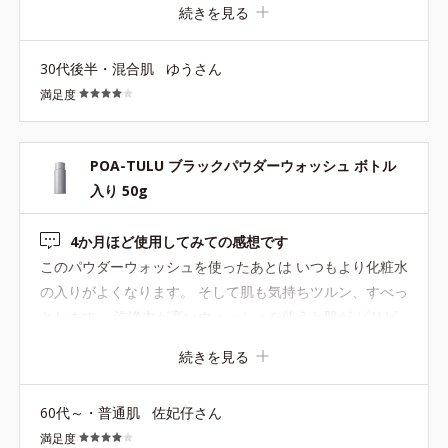
続きを見る
30代後半・混合肌
ゆうさん
満足度
POA-TULU ブラックパウダーウォッシュ ボトル
入り 50g
4か月ほど使用してみての感想です
このパウダーウォッシュを使ったあとは いつもより化粧水
の入りがよくなります。 そして肌も気持ちツルン、すべっ
とします。 洗浄力が高いウォッシュを使うと肌が ピリピ
リ、ヒリヒリ、 痒みやフキデモノが出やすいので普段はマ
続きを見る
イルドなものを選んでいます。 こちらはスペシャルケアと
して 使い始めは半月に1回、 次に10日に1回、 特段の肌ト
60代～・普通肌
佐妃仔さん
ラブルはなかったので暑くなってからは週に1回の頻度で
満足度
使っています。 短時間ですが泡を顔にのせたままにしてし