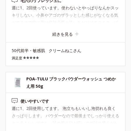
毛穴のリフレッシュに
週に1、2回使っています。使わないとやっぱりなんかスッ
キリしない。小鼻やアゴのザラッとした感じがなくなる気
がするので特に夏は絶対必要！洗いあがりはすごくさっぱ
りするのに、お肌には優しいです。
続きを見る
50代前半・敏感肌
クリームねこさん
満足度
POA-TULU ブラックパウダーウォッシュ つめか
え用 50g
使いやすいです
週に1、2回使用してます。 泡立ちもいいし泡切れも良く
さっぱりします。 パウダーなので最後までしっかり使える
ところもいいですし、詰め替え口が広いので詰め替えがし
やすいところも気に入ってます。