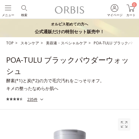
0
メニュー
検索
マイページ
カート
オルビス初めての方へ
公式通販だけの特別セット販売中！
TOP
スキンケア
美容液・スペシャルケア
POA-TULU ブラックパ
POA-TULU ブラックパウダーウォッ
シュ
酵素(*1)と炭(*2)の力で毛穴汚れをごっそりオフ。
キメの整ったなめらか肌へ
235件