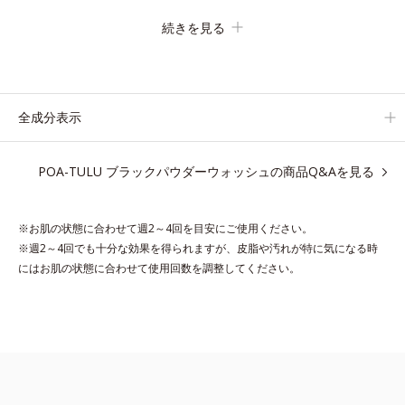
3種の酵素がたんぱく質や皮脂を溶かして分解。炭が無数の毛穴
続きを見る
に入り込み、溶けた汚れをパワフルに吸着してすっきり落としま
す。
さらに浸透型ビタミンC誘導体(*4)が汚れを取り去った毛穴を引
きしめ、キメの整ったなめらかな肌に洗い上げます。
全成分表示
ツブツブ入りのパウダーが泡立てネットのように空気を含ませる
ので、簡単に泡立てられます。
POA-TULU ブラックパウダーウォッシュの商品Q&Aを見る
濃密うるおい泡を洗い流したあとは大人の肌もつっぱりにくく、
使うたびに毛穴の目立ちにくい肌(*5)を目指せます。
性別問わずお使いいただけるので、ご夫婦やカップルでシェアす
※お肌の状態に合わせて週2～4回を目安にご使用ください。
るのもおすすめ。
※週2～4回でも十分な効果を得られますが、皮脂や汚れが特に気になる時
デコルテやヒップなど、ボディのザラつきが気になるところにも
にはお肌の状態に合わせて使用回数を調整してください。
お使いいただけます。
*1 プロテアーゼ、パパイン、リパーゼ配合＝洗浄成分
*2 皮脂吸収成分
*3 自社品
*4 パルミチン酸アスコルビルリン酸3Na配合＝肌を引き締め、