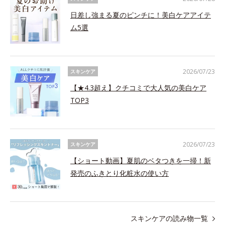
日差し強まる夏のピンチに！美白ケアアイテ
ム5選
2026/07/23
スキンケア
【★4.3超え】クチコミで大人気の美白ケア
TOP3
2026/07/23
スキンケア
【ショート動画】夏肌のベタつきを一掃！新
発売のふきとり化粧水の使い方
スキンケアの読み物一覧