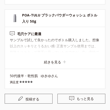
まい、洗眼後に皮膚の薄い目の下あたりがヒリヒリしたこ
とがありました。 それからは気を付けて使用しています
POA-TULU ブラックパウダーウォッシュ ボトル
が、 やはりヨゴレをしっかりめにオフできるウォッシュだ
入り 50g
と思います。 Tゾーンをすっきりさせたいときに とくに小
鼻やおでこをさっぱりしたいときに良いと思います。
毛穴ケアに最適
サンプルで試して良かったのでボトル購入しました。想像
以上のスッキリとうるおい感❕️ 正直サンプル使用までは、
刺激ありそうって勝手に思っていたのですが、良い意味で
覆されました✨ 泡立てネットでふわっふわ（ネットなしで
続きを見る
も心地よい泡）になります。 くすみ・角質ケアには、しば
らくアクアピーリングジェルを使用、現在はリフレッシン
50代後半・乾性肌
ゆきゆさん
グスキントナー・クラリファイングジュレウォッシュを使
満足度
用中です❣️ そして新たに、毛穴ケアの代表格となってくれ
ると期待できるブラックパウダーウォッシュを持てて、満
足いっぱいです。週に2回ほどこちらを使ってスペシャル
もっと見る
投稿する
ケアしようと思います♥