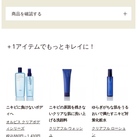
商品を確認する
＋1アイテムでもっとキレイに！
ニキビに負けないボデ
ニキビの原因を残さな
ゆらぎがちな肌をうる
ィへ
いクリアな肌に洗い上
おいで満たすニキビ対
げる洗顔料
策化粧水
オルビス クリアボデ
ィシリーズ
クリアフル ウォッシ
クリアフル ローショ
ュ
ン
税込880円～1,430円