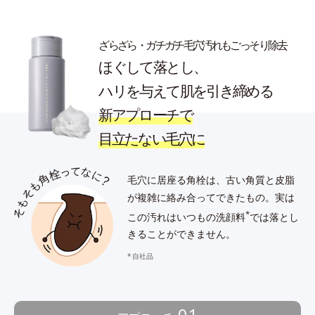
ざらざら・ガチガチ毛穴汚れもごっそり除去
ほぐして落とし、
ハリを与えて肌を引き締める
新アプローチで
目立たない毛穴に
毛穴に居座る角栓は、古い角質と皮脂
が複雑に絡み合ってできたもの。
実は
*
この汚れはいつもの洗顔料
では落とし
きることができません。
自社品
01