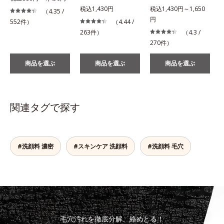
税込1,430円
税込1,430円～1,650
税
（4.35 /
円
552件）
（4.44 /
263件）
（4.3 /
270件）
商品を選ぶ
商品を選ぶ
商品を選ぶ
関連タグで探す
#洗顔料 濃密
#スキンケア 洗顔料
#洗顔料 毛穴
毛穴汚れを徹底分解、絡めとる！