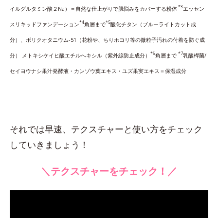
*3
イルグルタミン酸２Na）＝自然な仕上がりで肌悩みをカバーする粉体
エッセン
*4
*5
スリキッドファンデーション
角層まで
酸化チタン（ブルーライトカット成
分）、ボリクオタニウム-51（花粉や、ちりホコリ等の微粒子汚れの付着を防ぐ成
*6
*7
分） メトキシケイヒ酸エチルへキシル（紫外線防止成分）
角層まで
乳酸桿菌/
セイヨウナシ果汁発酵液・カンゾウ葉エキス・ユズ果実エキス＝保湿成分
それでは早速、テクスチャーと使い方をチェック
していきましょう！
＼テクスチャーをチェック！／