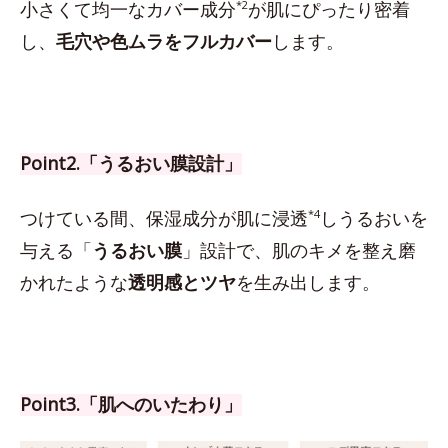
小さくて均一なカバー成分
*2
が肌にぴったり密着
し、
毛穴や色ムラをフルカバー
します。
Point2.「うるおい膜設計」
つけている間、保湿成分が肌に浸透
*4
しうるおいを
与える「
うるおい膜
」設計で、肌のキメを整え磨
かれたような
透明感とツヤ
を生み出します。
Point3.「肌へのいたわり」