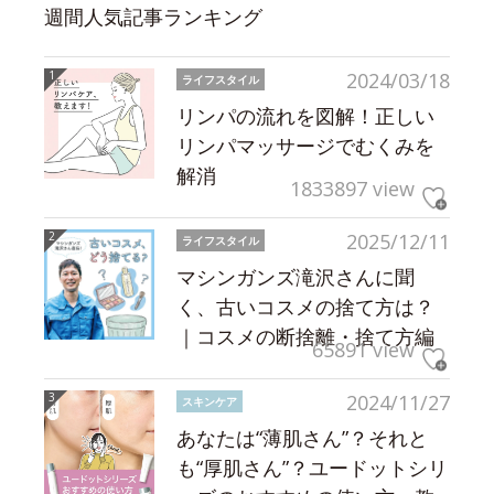
週間人気記事ランキング
2024/03/18
ライフスタイル
リンパの流れを図解！正しい
リンパマッサージでむくみを
解消
1833897 view
2025/12/11
ライフスタイル
マシンガンズ滝沢さんに聞
く、古いコスメの捨て方は？
｜コスメの断捨離・捨て方編
65891 view
2024/11/27
スキンケア
あなたは“薄肌さん”？それと
も“厚肌さん”？ユードットシリ