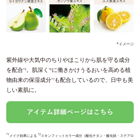
*イメージ
紫外線や大気中のちりやほこりから肌を守る成分
を配合
。肌深く
に働きかけうるおいを高める植
*5
*6
物由来の保湿成分
も配合しているので、日中も美
*7
しい素肌に。
*1
*2
メイク効果による
スキンフィットカラー成分（酸化チタン・酸化鉄・ステアロ