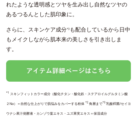
れたような透明感とツヤを生み出し自然なツヤの
あるつるんとした肌印象に。
さらに、スキンケア成分
も配合しているから日中
*3
もメイクしながら肌本来の美しさを引き出しま
す。
*1
スキンフィットカラー成分（酸化チタン・酸化鉄・ステアロイルグルタミン酸
*2
*3
２Na）＝自然な仕上がりで肌悩みをカバーする粉体
角層まで
乳酸桿菌/セイヨ
ウナシ果汁発酵液・カンゾウ葉エキス・ユズ果実エキス＝保湿成分