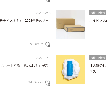
2023/02/20
お買い物情報
春テイストを♪｜2023年春のノベ
オルビスの
9218 view
2022/11/21
お買い物情報
サポートする「肌カ.ル.テ」がス
【人気のヒ
ラス」！
24506 view