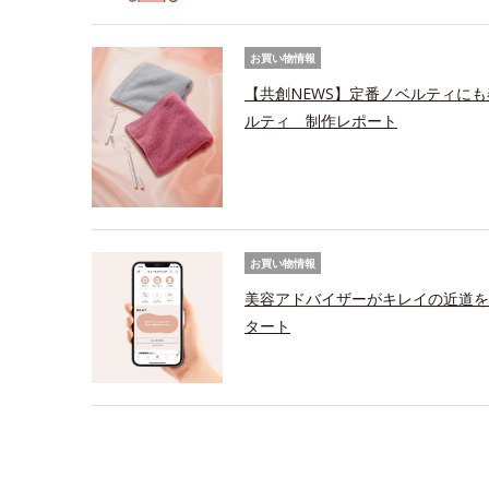
お買い物情報
【共創NEWS】定番ノベルティにも
ルティ 制作レポート
お買い物情報
美容アドバイザーがキレイの近道を
タート