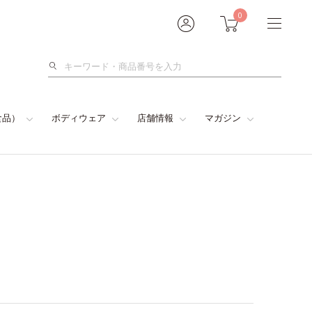
0
検
索
食品）
ボディウェア
店舗情報
マガジン