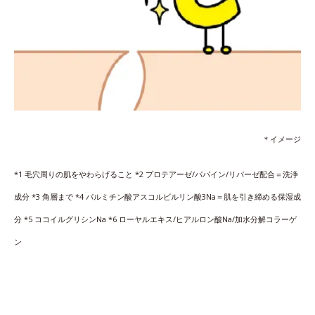
＊イメージ
*1 毛穴周りの肌をやわらげること *2 プロテアーゼ/パパイン/リパーゼ配合＝洗浄
成分 *3 角層まで *4 パルミチン酸アスコルビルリン酸3Na＝肌を引き締める保湿成
分 *5 ココイルグリシンNa *6 ローヤルエキス/ヒアルロン酸Na/加水分解コラーゲ
ン