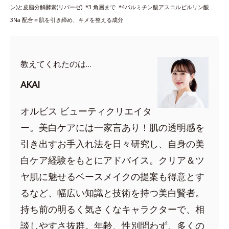
ン)と皮脂分解酵素(リパーゼ) *3
角層まで *4
パルミチン酸アスコルビルリン酸
3Na 配合＝肌を引き締め、キメを整える成分
教えてくれたのは…
AKAI
オルビス ビューティクリエイタ
ー。美白ケアには一家言あり！肌の透明感を
引き出すお手入れ法を日々研究し、自身の美
白ケア経験をもとにアドバイス。クリア＆ツ
ヤ肌に魅せるベースメイクの提案も得意とす
るなど、幅広い知識と技術を持つ美白賢者。
持ち前の明るく気さくなキャラクターで、相
談しやすさ抜群。年齢、性別問わず、多くの