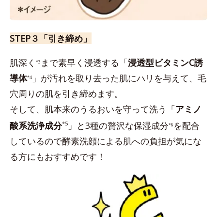
STEP３「引き締め」
肌深く
まで素早く浸透する「
浸透型ビタミンC誘
*3
導体
」が汚れを取り去った肌にハリを与えて、毛
*4
穴周りの肌を引き締めます。
そして、肌本来のうるおいを守って洗う「
アミノ
酸系洗浄成分
*5
」と3種の贅沢な保湿成分
を配合
*6
しているので酵素洗顔による肌への負担が気にな
る方にもおすすめです！