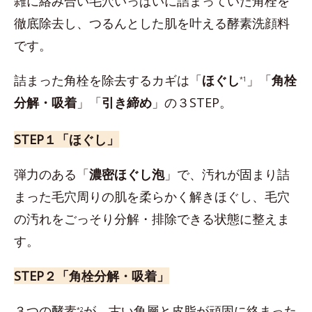
雑に絡み合い毛穴いっぱいに詰まっていた角栓を
徹底除去し、つるんとした肌を叶える酵素洗顔料
です。
詰まった角栓を除去するカギは「
ほぐし
」「
角栓
*1
分解・吸着
」「
引き締め
」の３STEP。
STEP１「ほぐし」
弾力のある「
濃密ほぐし泡
」で、汚れが固まり詰
まった毛穴周りの肌を柔らかく解きほぐし、毛穴
の汚れをごっそり分解・排除できる状態に整えま
す。
STEP２「角栓分解・吸着」
３つの酵素
が、古い角層と皮脂が頑固に絡まった
*2