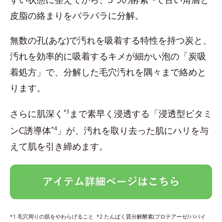
皮脂の絡まりをバラバラに分解。
無数の孔(あな)で汚れを吸着する特性を持つ炭と、
汚れを効率的に吸着するキメが細かい泡の「炭吸
着処方」で、分解した毛穴汚れを隅々まで絡めと
ります。
さらに肌深く
*3
まで素早く浸透する「浸透型ビタミ
ンC誘導体
*4
」が、汚れを取り去った肌にハリを与
えて肌を引き締めます。
毛穴周りの肌をやわらげること
たんぱく質分解酵素(プロテアーゼ/パパイ
*1
*2