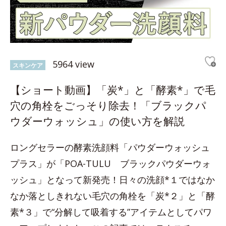
5964 view
スキンケア
【ショート動画】「炭*」と「酵素*」で毛
穴の角栓をごっそり除去！「ブラックパ
ウダーウォッシュ」の使い方を解説
ロングセラーの酵素洗顔料「パウダーウォッシュ
プラス」が「POA-TULU ブラックパウダーウォ
ッシュ」となって新発売！日々の洗顔*１ではなか
なか落としきれない毛穴の角栓を「炭*２」と「酵
素*３」で“分解して吸着する”アイテムとしてパワ