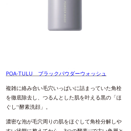
POA-TULU ブラックパウダーウォッシュ
複雑に絡み合い毛穴いっぱいに詰まっていた角栓
を徹底除去し、つるんとした肌を叶える黒の「ほ
ぐし
酵素洗顔」。
*1
濃密な泡が毛穴周りの肌をほぐして角栓分解しや
すい状態に整えてから、3つの酵素
で古い角層と
＊2