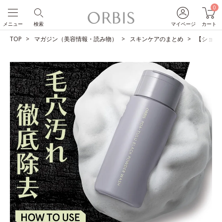
0
メニュー
検索
マイページ
カート
TOP
マガジン（美容情報・読み物）
スキンケアのまとめ
【ショー