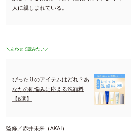
人に親しまれている。
＼あわせて読みたい／
ぴったりのアイテムはどれ？あ
なたの肌悩みに応える洗顔料
【6選】
監修／赤井未来（AKAI）