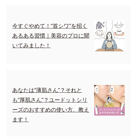
今すぐやめて！“首シワ”を招く
あるある習慣｜美容のプロに聞
いてみました！
あなたは“薄肌さん”？それと
も“厚肌さん”？ユードットシリ
ーズのおすすめの使い方、教え
ます！