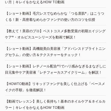
い方｜キレイをかなえるHOW TO動画
【ショート動画】毛穴レスでなめらかな「つる凛肌*」はこうつ
くる！新・高密着なめらかファンデの使い方のコツを伝授
【教えて！美容のプロ】ベストコスメ多数受賞の初期エイジング
ケア*・オルビスユーシリーズを動画で解説！
【ショート動画】高機能美白美容液「アドバンスドブライトニン
グセラム」の使い方＆テクスチャーをチェック！
【ショート動画】レチノール配合*1でハリ感みなぎるまなざしに
目元集中ケア美容液「レチフォーカスアイクリーム」を解説！
【HOWTO動画】リキッドファンデを美しく仕上げる「ベースメ
イクの手順」を徹底解説！
【動画でレッスン】美しく長持ち！基本のネイルケア＆ネイルカ
ラー｜キレイをかなえるHOW TO動画