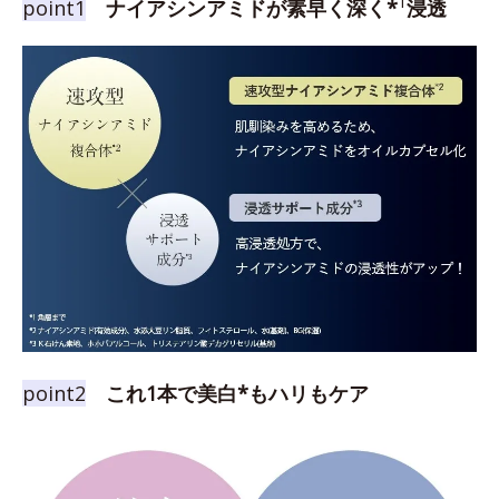
1
point1
ナイアシンアミドが素早く深く*
浸透
point2
これ1本で美白*もハリもケア