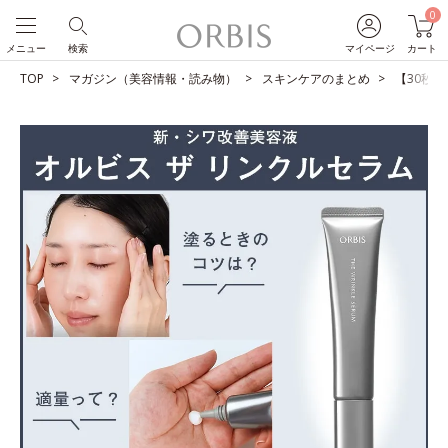
0
メニュー
検索
マイページ
カート
TOP
マガジン（美容情報・読み物）
スキンケアのまとめ
【30秒