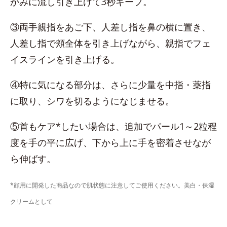
かみに流し引き上げて3秒キープ。
③両手親指をあご下、人差し指を鼻の横に置き、
人差し指で頬全体を引き上げながら、親指でフェ
イスラインを引き上げる。
④特に気になる部分は、さらに少量を中指・薬指
に取り、シワを切るようになじませる。
⑤首もケア*したい場合は、追加でパール1～2粒程
度を手の平に広げ、下から上に手を密着させなが
ら伸ばす。
*顔用に開発した商品なので肌状態に注意してご使用ください。美白・保湿
クリームとして