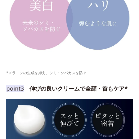
*メラニンの生成を抑え、シミ・ソバカスを防ぐ
point3
伸びの良いクリームで全顔・首もケア*