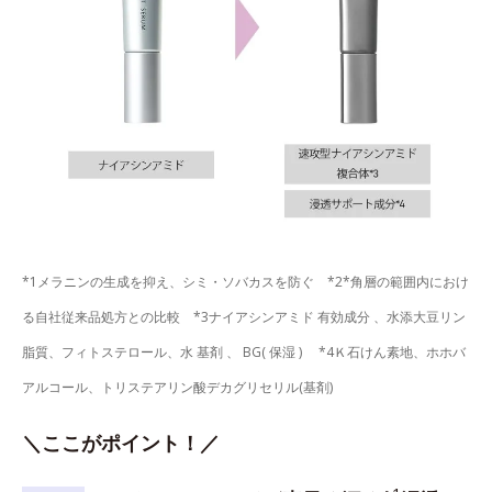
*1メラニンの生成を抑え、シミ・ソバカスを防ぐ *2*角層の範囲内におけ
る自社従来品処方との比較 *3ナイアシンアミド 有効成分 、水添大豆リン
脂質、フィトステロール、水 基剤 、 BG( 保湿 ) *4Ｋ石けん素地、ホホバ
アルコール、トリステアリン酸デカグリセリル(基剤)
＼ここがポイント！／