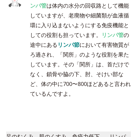
ンパ管
は体内の水分の回収路として機能
していますが、老廃物や細菌類が血液循
環に入り込まないようにする免疫機能と
しての役割も担っています。
リンパ管
の
途中にある
リンパ節
において有害物質が
ろ過され、「関所」のような役割を果た
しています。その「関所」は、首だけで
なく、鎖骨や脇の下、肘、そけい部な
ど、体の中に700〜800ほどあると言われ
ているんですよ。
足のむくみ、肌のくすみ、免疫力低下…。リンパ