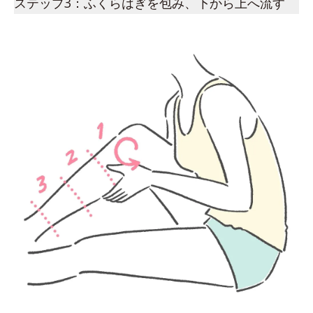
ステップ3：ふくらはぎを包み、下から上へ流す