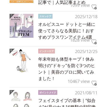
記事で｜人気記事まとめ
1099 view
2025/12/18
スキンケア
オルビスユー ドットと一緒に
使ってさらなる美肌に！おす
すめプラスワンアイテム4選
1828 view
2025/12/25
インナーケア
年末年始も体型キープ！休み
明けの“ドキッ”を防ぐ3つのヒ
ント｜美容のプロに聞いてみ
ました！
10467 view
2021/08/11
ポイントメイク
フェイスタイプの基本｜“似合
う”が見つかる16種類の顔印象