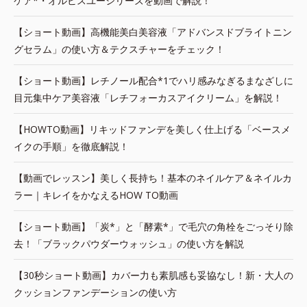
ケア*・オルビスユーシリーズを動画で解説！
【ショート動画】高機能美白美容液「アドバンスドブライトニン
グセラム」の使い方＆テクスチャーをチェック！
【ショート動画】レチノール配合*1でハリ感みなぎるまなざしに
目元集中ケア美容液「レチフォーカスアイクリーム」を解説！
【HOWTO動画】リキッドファンデを美しく仕上げる「ベースメ
イクの手順」を徹底解説！
【動画でレッスン】美しく長持ち！基本のネイルケア＆ネイルカ
ラー｜キレイをかなえるHOW TO動画
【ショート動画】「炭*」と「酵素*」で毛穴の角栓をごっそり除
去！「ブラックパウダーウォッシュ」の使い方を解説
【30秒ショート動画】カバー力も素肌感も妥協なし！新・大人の
クッションファンデーションの使い方