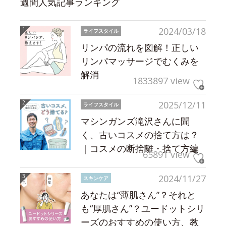
週間人気記事ランキング
2024/03/18
ライフスタイル
リンパの流れを図解！正しい
リンパマッサージでむくみを
解消
1833897 view
2025/12/11
ライフスタイル
マシンガンズ滝沢さんに聞
く、古いコスメの捨て方は？
｜コスメの断捨離・捨て方編
65891 view
2024/11/27
スキンケア
あなたは“薄肌さん”？それと
も“厚肌さん”？ユードットシリ
ーズのおすすめの使い方、教