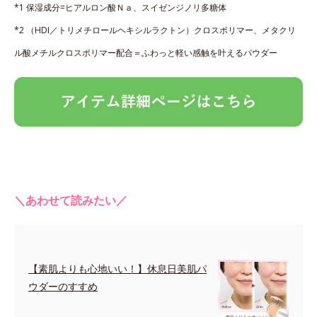
*1 保湿成分=ヒアルロン酸Ｎａ、スイゼンジノリ多糖体
*2 （HDI／トリメチロールヘキシルラクトン）クロスポリマー、メタクリ
ル酸メチルクロスポリマー配合＝ふわっと軽い感触を叶えるパウダー
＼あわせて読みたい／
【素肌よりも心地いい！】休息日美肌パ
ウダーのすすめ