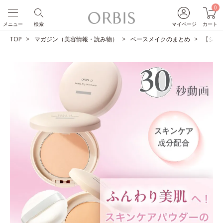
0
メニュー
検索
マイページ
カート
TOP
マガジン（美容情報・読み物）
ベースメイクのまとめ
【ショ