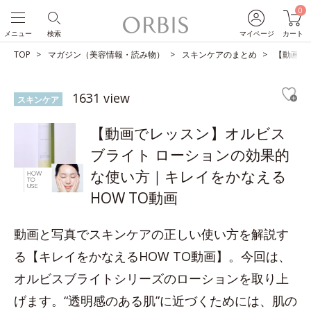
0
メニュー
検索
マイページ
カート
TOP
マガジン（美容情報・読み物）
スキンケアのまとめ
【動画で
1631 view
スキンケア
【動画でレッスン】オルビス
ブライト ローションの効果的
な使い方｜キレイをかなえる
HOW TO動画
動画と写真でスキンケアの正しい使い方を解説す
る【キレイをかなえるHOW TO動画】。今回は、
オルビスブライトシリーズのローションを取り上
げます。“透明感のある肌”に近づくためには、肌の