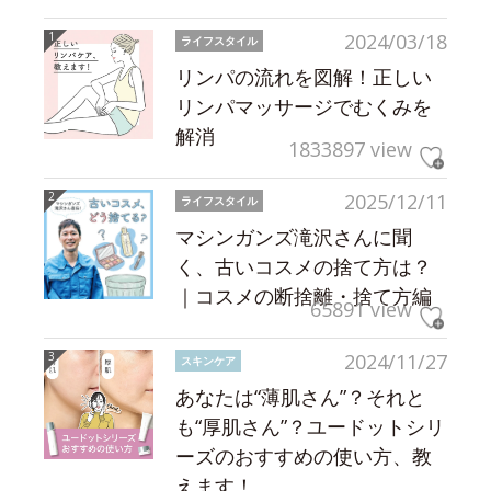
2024/03/18
ライフスタイル
リンパの流れを図解！正しい
リンパマッサージでむくみを
解消
1833897 view
2025/12/11
ライフスタイル
マシンガンズ滝沢さんに聞
く、古いコスメの捨て方は？
｜コスメの断捨離・捨て方編
65891 view
2024/11/27
スキンケア
あなたは“薄肌さん”？それと
も“厚肌さん”？ユードットシリ
ーズのおすすめの使い方、教
えます！