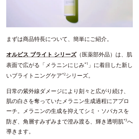
まずは商品特長について、簡単にご紹介。
オルビス ブライト シリーズ
（医薬部外品）は、肌
表面で広がる「メラニンにじみ
*1
」に着目した新し
いブライトニングケア
*2
シリーズ。
日常の紫外線ダメージにより刻々と広がり続け、
肌の白さを奪っていたメラニン生成過程にアプロ
ーチ。メラニンの生成を抑えてシミ・ソバカスを
防ぎ、角層すみずみまで澄み渡る、輝き透明肌
*3
へ
導きます。