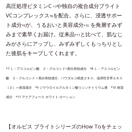
高圧処理ビタミンC
や独自の複合成分ブライト
*7
VCコンプレックス
を配合。さらに、浸透サポー
*8
ト成分
が、うるおいと美容成分
を角層すみず
*9
*10
みまで素早くお届け。従来品
と比べて、肌なじ
*11
みがさらにアップし、みずみずしくもっちりとし
た後肌をキープしてくれます。
*7 Ｌ－アスコルビン酸 ２－グルコシド=美白有効成分 *8 Ｌ－アスコルビン
酸 ２－グルコシド＝美白有効成分、パウダルコ樹皮エキス、油溶性甘草エキス
（２）＝保湿成分 *9 ジラウロイルグルタミン酸リシンナトリウム液 *10 保湿
成分 *11 アクアフォース ホワイト ローション
【オルビス ブライトシリーズのHow Toをチェッ