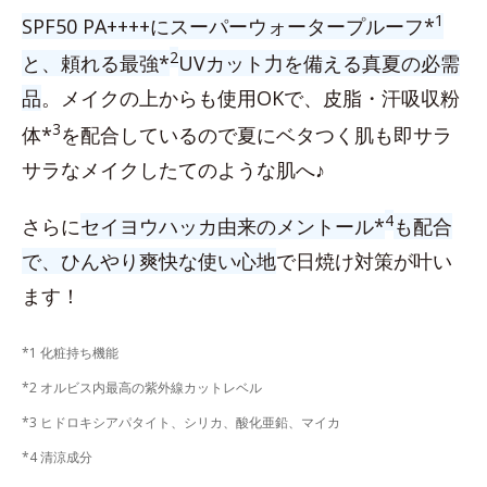
1
SPF50 PA++++にスーパーウォータープルーフ*
2
と、頼れる最強*
UVカット力を備える真夏の必需
品
。メイクの上からも使用OKで、皮脂・汗吸収粉
3
体*
を配合しているので夏にベタつく肌も即サラ
サラなメイクしたてのような肌へ♪
4
さらに
セイヨウハッカ由来のメントール*
も配合
で、ひんやり爽快な使い心地
で日焼け対策が叶い
ます！
*1 化粧持ち機能
*2 オルビス内最高の紫外線カットレベル
*3 ヒドロキシアパタイト、シリカ、酸化亜鉛、マイカ
*4 清涼成分