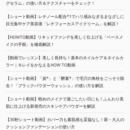
グセラム」の使い方＆テクスチャーをチェック！
【ショート動画】レチノール配合*1でハリ感みなぎるまなざしに
目元集中ケア美容液「レチフォーカスアイクリーム」を解説！
【HOWTO動画】リキッドファンデを美しく仕上げる「ベースメ
イクの手順」を徹底解説！
【動画でレッスン】美しく長持ち！基本のネイルケア＆ネイルカ
ラー｜キレイをかなえるHOW TO動画
【ショート動画】「炭*」と「酵素*」で毛穴の角栓をごっそり除
去！「ブラックパウダーウォッシュ」の使い方を解説
【ショート動画】軽めのメイクで過ごしたい日にも！ふんわり美
肌に仕上げる新発売のスキンケアパウダーを解説
【30秒ショート動画】カバー力も素肌感も妥協なし！新・大人の
クッションファンデーションの使い方