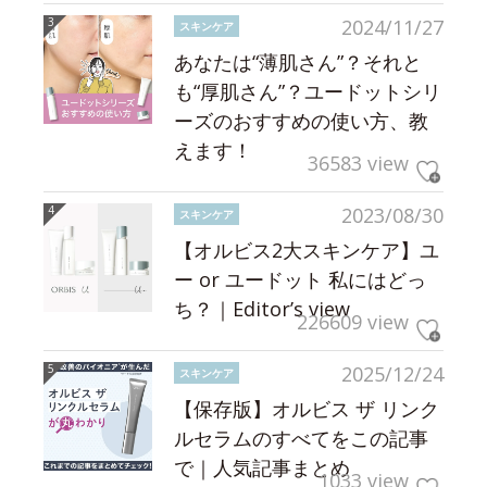
2024/11/27
スキンケア
あなたは“薄肌さん”？それと
も“厚肌さん”？ユードットシリ
ーズのおすすめの使い方、教
えます！
36583 view
2023/08/30
スキンケア
【オルビス2大スキンケア】ユ
ー or ユードット 私にはどっ
ち？｜Editor’s view
226609 view
2025/12/24
スキンケア
【保存版】オルビス ザ リンク
ルセラムのすべてをこの記事
で｜人気記事まとめ
1033 view