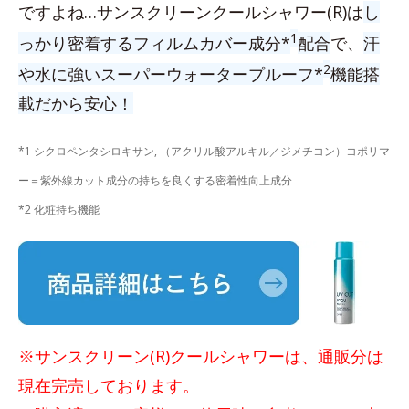
ですよね…サンスクリーンクールシャワー(R)は
し
1
っかり密着するフィルムカバー成分*
配合
で、
汗
2
や水に強いスーパーウォータープルーフ*
機能搭
載だから安心！
*1 シクロペンタシロキサン, （アクリル酸アルキル／ジメチコン）コポリマ
ー＝紫外線カット成分の持ちを良くする密着性向上成分
*2 化粧持ち機能
※サンスクリーン(R)クールシャワーは、通販分は
現在完売しております。