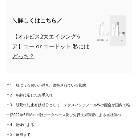
＼詳しくはこちら／
【オルビス2大エイジングケ
ア】ユー or ユードット 私には
どっち？
＊1 肌にうるおいが満ち、維持されている状態
＊2 年齢に応じたお手入れ
＊3 肌荒れ防止有効成分として、デクスパンテノールWの配合が国内で唯
一(2022年5月Mintel社データベース及び先行技術調査による当社調べ）
＊4 乾燥による
＊5 角層まで