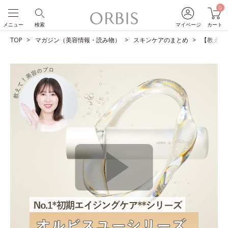
0
メニュー
検索
マイページ
カート
TOP
マガジン（美容情報・読み物）
スキンケアのまとめ
【教えて