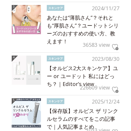
2024/11/27
スキンケア
あなたは“薄肌さん”？それと
も“厚肌さん”？ユードットシリ
ーズのおすすめの使い方、教
えます！
36583 view
2023/08/30
スキンケア
【オルビス2大スキンケア】ユ
ー or ユードット 私にはどっ
ち？｜Editor’s view
226609 view
2025/12/24
スキンケア
【保存版】オルビス ザ リンク
ルセラムのすべてをこの記事
で｜人気記事まとめ
1033 view