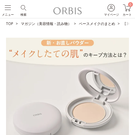
0
メニュー
検索
マイページ
カート
TOP
マガジン（美容情報・読み物）
ベースメイクのまとめ
【30