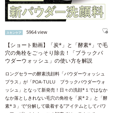
5964 view
スキンケア
【ショート動画】「炭*」と「酵素*」で毛
穴の角栓をごっそり除去！「ブラックパ
ウダーウォッシュ」の使い方を解説
ロングセラーの酵素洗顔料「パウダーウォッシュ
プラス」が「POA-TULU ブラックパウダーウォ
ッシュ」となって新発売！日々の洗顔*１ではなか
なか落としきれない毛穴の角栓を「炭*２」と「酵
素*３」で“分解して吸着する”アイテムとしてパワ