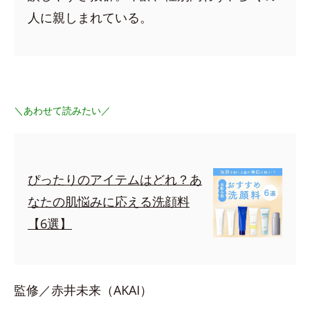
人に親しまれている。
＼あわせて読みたい／
ぴったりのアイテムはどれ？あ
なたの肌悩みに応える洗顔料
【6選】
監修／赤井未来（AKAI）