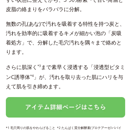
皮脂の絡まりをバラバラに分解。
無数の孔(あな)で汚れを吸着する特性を持つ炭と、
汚れを効率的に吸着するキメが細かい泡の「炭吸
着処方」で、分解した毛穴汚れを隅々まで絡めと
ります。
さらに肌深く
*3
まで素早く浸透する「浸透型ビタミ
ンC誘導体
*4
」が、汚れを取り去った肌にハリを与
えて肌を引き締めます。
毛穴周りの肌をやわらげること
たんぱく質分解酵素(プロテアーゼ/パパイ
*1
*2