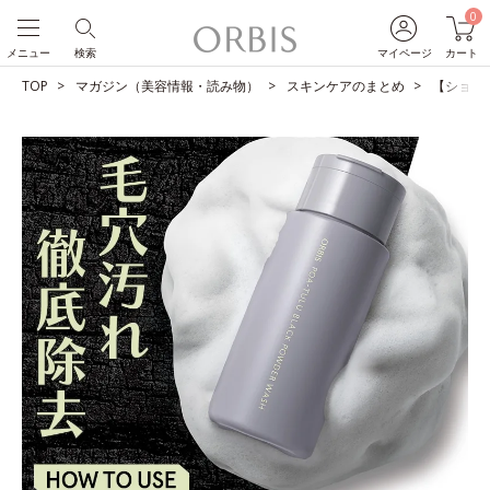
0
メニュー
検索
マイページ
カート
TOP
マガジン（美容情報・読み物）
スキンケアのまとめ
【ショー