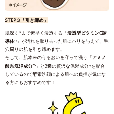
STEP３「引き締め」
肌深く
まで素早く浸透する「
浸透型ビタミンC誘
*3
導体
」が汚れを取り去った肌にハリを与えて、毛
*4
穴周りの肌を引き締めます。
そして、肌本来のうるおいを守って洗う「
アミノ
酸系洗浄成分
*5
」と3種の贅沢な保湿成分
を配合
*6
しているので酵素洗顔による肌への負担が気にな
る方にもおすすめです！