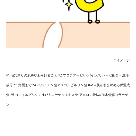
＊イメージ
*1 毛穴周りの肌をやわらげること *2 プロテアーゼ/パパイン/リパーゼ配合＝洗浄
成分 *3 角層まで *4 パルミチン酸アスコルビルリン酸3Na＝肌を引き締める保湿成
分 *5 ココイルグリシンNa *6 ローヤルエキス/ヒアルロン酸Na/加水分解コラーゲ
ン