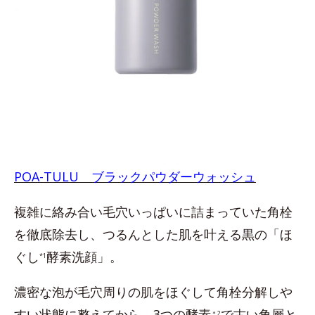
POA-TULU ブラックパウダーウォッシュ
複雑に絡み合い毛穴いっぱいに詰まっていた角栓
を徹底除去し、つるんとした肌を叶える黒の「ほ
ぐし
酵素洗顔」。
*1
濃密な泡が毛穴周りの肌をほぐして角栓分解しや
すい状態に整えてから、3つの酵素
で古い角層と
＊2