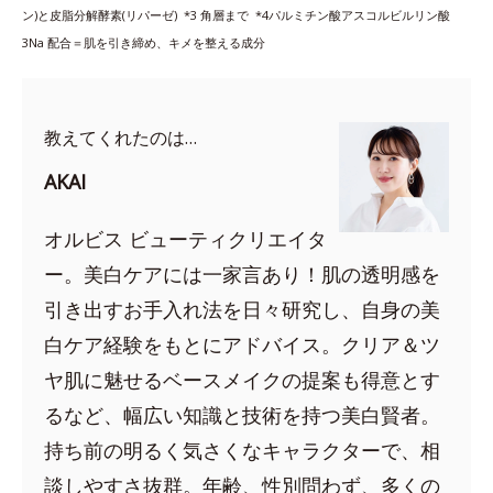
ン)と皮脂分解酵素(リパーゼ) *3
角層まで *4
パルミチン酸アスコルビルリン酸
3Na 配合＝肌を引き締め、キメを整える成分
教えてくれたのは…
AKAI
オルビス ビューティクリエイタ
ー。美白ケアには一家言あり！肌の透明感を
引き出すお手入れ法を日々研究し、自身の美
白ケア経験をもとにアドバイス。クリア＆ツ
ヤ肌に魅せるベースメイクの提案も得意とす
るなど、幅広い知識と技術を持つ美白賢者。
持ち前の明るく気さくなキャラクターで、相
談しやすさ抜群。年齢、性別問わず、多くの