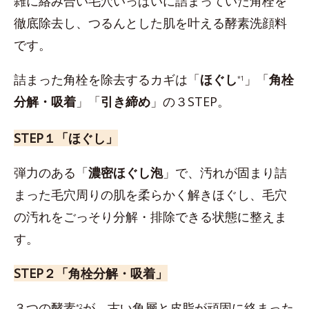
雑に絡み合い毛穴いっぱいに詰まっていた角栓を
徹底除去し、つるんとした肌を叶える酵素洗顔料
です。
詰まった角栓を除去するカギは「
ほぐし
」「
角栓
*1
分解・吸着
」「
引き締め
」の３STEP。
STEP１「ほぐし」
弾力のある「
濃密ほぐし泡
」で、汚れが固まり詰
まった毛穴周りの肌を柔らかく解きほぐし、毛穴
の汚れをごっそり分解・排除できる状態に整えま
す。
STEP２「角栓分解・吸着」
３つの酵素
が、古い角層と皮脂が頑固に絡まった
*2