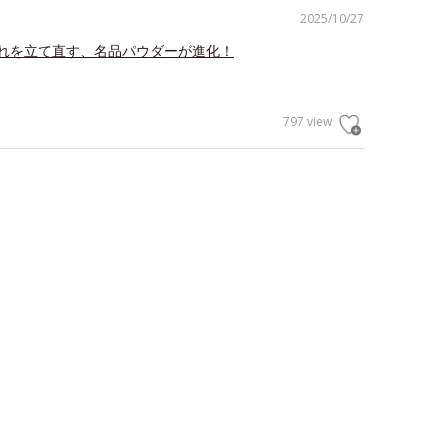
2025/10/27
れを立て直す、名品パウダーが進化！
797 view