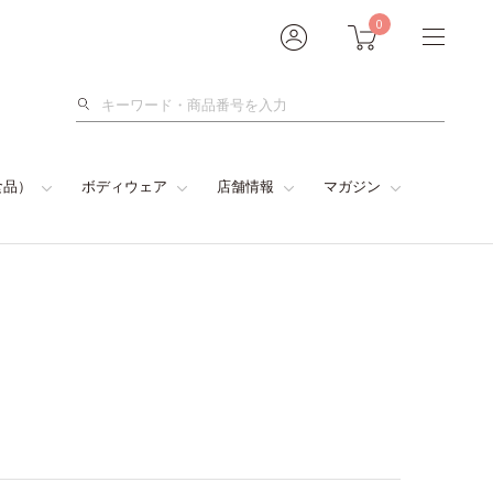
0
検
索
食品）
ボディウェア
店舗情報
マガジン