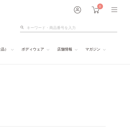
0
検
索
食品）
ボディウェア
店舗情報
マガジン