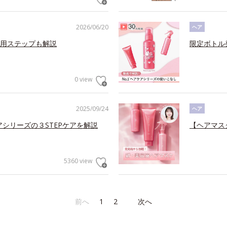
2026/06/20
ヘア
用ステップも解説
限定ボトル
0 view
2025/09/24
ヘア
アシリーズの３STEPケアを解説
【ヘアマス
5360 view
前へ
1
2
次へ