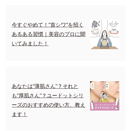
今すぐやめて！“首シワ”を招く
あるある習慣｜美容のプロに聞
いてみました！
あなたは“薄肌さん”？それと
も“厚肌さん”？ユードットシリ
ーズのおすすめの使い方、教え
ます！