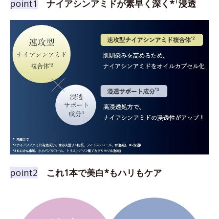
1
point1
ナイアシンアミドが素早く深く*
浸透
point2
これ1本で美白*もハリもケア