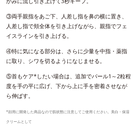
かみに流し引き上げて3秒キープ。
③両手親指をあご下、人差し指を鼻の横に置き、
人差し指で頬全体を引き上げながら、親指でフェ
イスラインを引き上げる。
④特に気になる部分は、さらに少量を中指・薬指
に取り、シワを切るようになじませる。
⑤首もケア*したい場合は、追加でパール1～2粒程
度を手の平に広げ、下から上に手を密着させなが
ら伸ばす。
*顔用に開発した商品なので肌状態に注意してご使用ください。美白・保湿
クリームとして