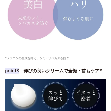
*メラニンの生成を抑え、シミ・ソバカスを防ぐ
point3
伸びの良いクリームで全顔・首もケア*