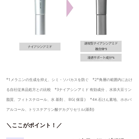
*1メラニンの生成を抑え、シミ・ソバカスを防ぐ *2*角層の範囲内におけ
る自社従来品処方との比較 *3ナイアシンアミド 有効成分 、水添大豆リン
脂質、フィトステロール、水 基剤 、 BG( 保湿 ) *4Ｋ石けん素地、ホホバ
アルコール、トリステアリン酸デカグリセリル(基剤)
＼ここがポイント！／