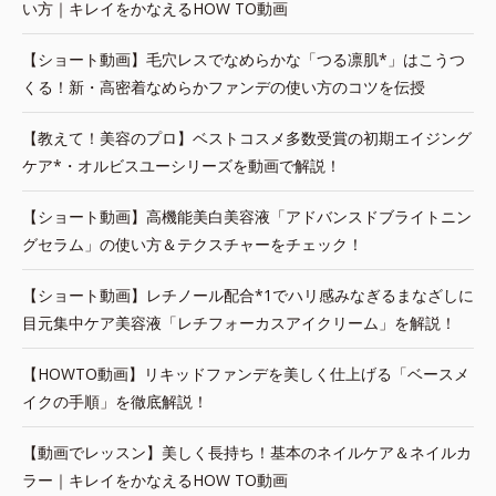
い方｜キレイをかなえるHOW TO動画
【ショート動画】毛穴レスでなめらかな「つる凛肌*」はこうつ
くる！新・高密着なめらかファンデの使い方のコツを伝授
【教えて！美容のプロ】ベストコスメ多数受賞の初期エイジング
ケア*・オルビスユーシリーズを動画で解説！
【ショート動画】高機能美白美容液「アドバンスドブライトニン
グセラム」の使い方＆テクスチャーをチェック！
【ショート動画】レチノール配合*1でハリ感みなぎるまなざしに
目元集中ケア美容液「レチフォーカスアイクリーム」を解説！
【HOWTO動画】リキッドファンデを美しく仕上げる「ベースメ
イクの手順」を徹底解説！
【動画でレッスン】美しく長持ち！基本のネイルケア＆ネイルカ
ラー｜キレイをかなえるHOW TO動画