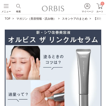
0
メニュー
検索
マイページ
カート
TOP
マガジン（美容情報・読み物）
スキンケアのまとめ
【30秒