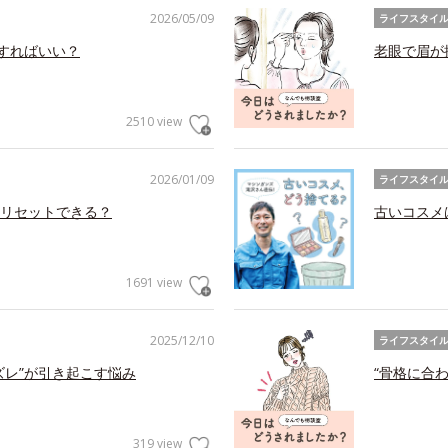
2026/05/09
ライフスタイ
アすればいい？
老眼で眉が
2510 view
2026/01/09
ライフスタイ
リセットできる？
古いコスメ
1691 view
2025/12/10
ライフスタイ
ズレ”が引き起こす悩み
“骨格に合
319 view