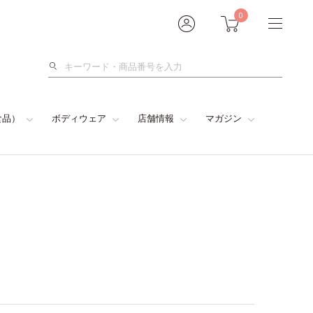
0
検
索
食品）
ボディウェア
店舗情報
マガジン