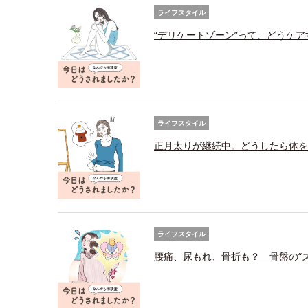
ライフスタイル
“デリケートゾーン”って、どうケ
ライフスタイル
正月太りが継続中。どうしたら体を
ライフスタイル
腰痛、尿もれ、骨折も？ 骨盤の“