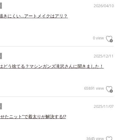
2026/04/10
ル
描きにくい…アートメイクはアリ？
0 view
2025/12/11
ル
はどう捨てる？マシンガンズ滝沢さんに聞きました！
65891 view
2025/11/07
ル
わせたニット”で着太りが解決する!?
3645 view