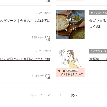
2025/10/02
ライフスタイ
ねぎソース｜今日のごはんは何に
金ゴマ香る
よう#2
199 view
2025/09/04
ライフスタイ
わらか鶏ハム｜今日のごはんは何
大至急・二
404 view
前へ
1
2
3
次へ