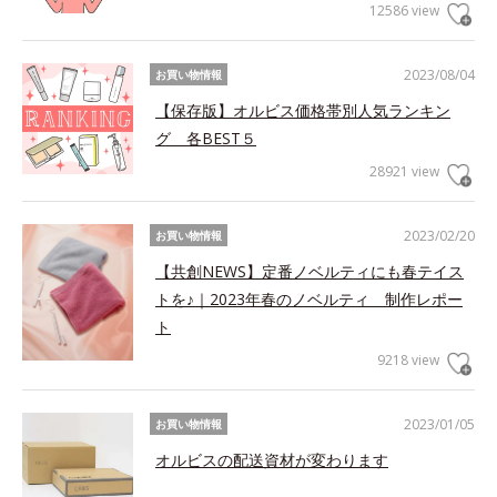
12586 view
2023/08/04
お買い物情報
【保存版】オルビス価格帯別人気ランキン
グ 各BEST５
28921 view
2023/02/20
お買い物情報
【共創NEWS】定番ノベルティにも春テイス
トを♪｜2023年春のノベルティ 制作レポー
ト
9218 view
2023/01/05
お買い物情報
オルビスの配送資材が変わります