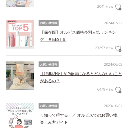
2041 view
2024/07/22
お買い物情報
【保存版】オルビス価格帯別人気ランキン
グ 各BEST５
23297 view
2024/06/05
お買い物情報
【特典紹介】VIP会員になるとどんないいこと
があるの？
6479 view
2023/10/01
お買い物情報
＼知って得する！／ オルビスでのお買い物、
楽しみ方ガイド