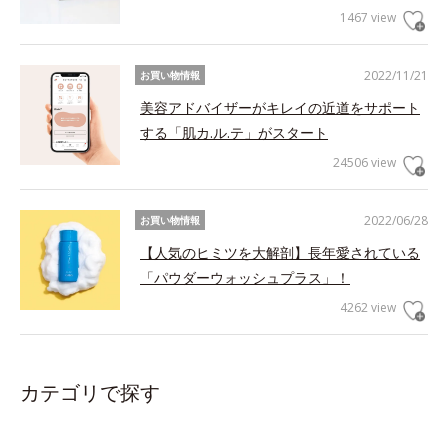
1467 view
2022/11/21
お買い物情報
美容アドバイザーがキレイの近道をサポート
する「肌カ.ル.テ」がスタート
24506 view
2022/06/28
お買い物情報
【人気のヒミツを大解剖】長年愛されている
「パウダーウォッシュプラス」！
4262 view
カテゴリで探す