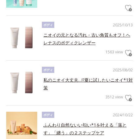
2025/10/13
ボディ
ニオイの元となる汚れ・古い角質もオフ！ヘ
レナスのボディクレンザー
1563 view
2025/08/02
ボディ
私のニオイ大丈夫…!?夏に試したいニオイ*1対
策
3512 view
2024/10/22
ボディ
ふんわり自然ないい匂い*1を叶える「落と
す」「纏う」の２ステップケア