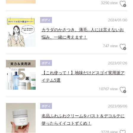
3290 view
2024/01/30
ボディ
カラダのかさつき、薄毛…人には言えないお
悩み、一緒に考えます！
747 view
2023/07/26
ボディ
【これ使って！】地味だけどスゴイ実用派ア
イテム5選
10767 view
2023/06/06
ボディ
名品ふわふわクリームをバスト＆デコルテに
使ったらイイコトずくめ！
3728 view