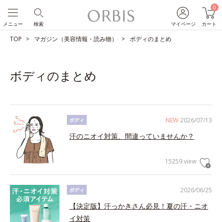
0
メニュー
検索
マイページ
カート
TOP
マガジン（美容情報・読み物）
ボディのまとめ
ボディのまとめ
NEW
2026/07/13
ボディ
汗のニオイ対策、間違っていませんか？
15259 view
2026/06/25
ボディ
【決定版】汗っかきさん必見！夏の汗・ニオ
イ対策