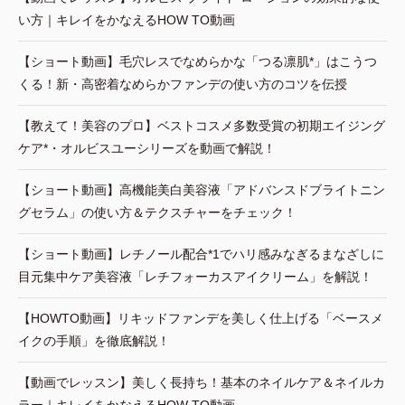
い方｜キレイをかなえるHOW TO動画
【ショート動画】毛穴レスでなめらかな「つる凛肌*」はこうつ
くる！新・高密着なめらかファンデの使い方のコツを伝授
【教えて！美容のプロ】ベストコスメ多数受賞の初期エイジング
ケア*・オルビスユーシリーズを動画で解説！
【ショート動画】高機能美白美容液「アドバンスドブライトニン
グセラム」の使い方＆テクスチャーをチェック！
【ショート動画】レチノール配合*1でハリ感みなぎるまなざしに
目元集中ケア美容液「レチフォーカスアイクリーム」を解説！
【HOWTO動画】リキッドファンデを美しく仕上げる「ベースメ
イクの手順」を徹底解説！
【動画でレッスン】美しく長持ち！基本のネイルケア＆ネイルカ
ラー｜キレイをかなえるHOW TO動画