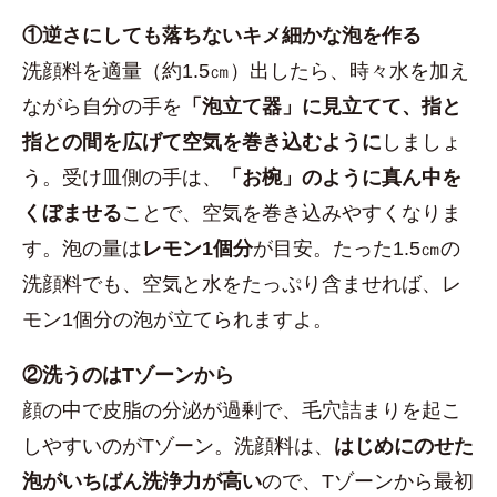
①逆さにしても落ちないキメ細かな泡を作る
洗顔料を適量（約1.5㎝）出したら、時々水を加え
ながら自分の手を
「泡立て器」に見立てて、指と
指との間を広げて空気を巻き込むように
しましょ
う。受け皿側の手は、
「お椀」のように真ん中を
くぼませる
ことで、空気を巻き込みやすくなりま
す。泡の量は
レモン1個分
が目安。たった1.5㎝の
洗顔料でも、空気と水をたっぷり含ませれば、レ
モン1個分の泡が立てられますよ。
②洗うのはTゾーンから
顔の中で皮脂の分泌が過剰で、毛穴詰まりを起こ
しやすいのがTゾーン。洗顔料は、
はじめにのせた
泡がいちばん洗浄力が高い
ので、Tゾーンから最初