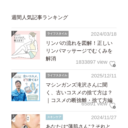
週間人気記事ランキング
2024/03/18
ライフスタイル
リンパの流れを図解！正しい
リンパマッサージでむくみを
解消
1833897 view
2025/12/11
ライフスタイル
マシンガンズ滝沢さんに聞
く、古いコスメの捨て方は？
｜コスメの断捨離・捨て方編
65891 view
2024/11/27
スキンケア
あなたは“薄肌さん”？それと