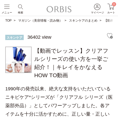
0
メニュー
検索
マイページ
カート
TOP
マガジン（美容情報・読み物）
スキンケアのまとめ
【動画で
36402 view
スキンケア
【動画でレッスン】クリアフ
ルシリーズの使い方を一挙ご
紹介！｜キレイをかなえる
HOW TO動画
1990年の発売以来、絶大な支持をいただいている
ニキビケア*シリーズが「クリアフル シリーズ（医
薬部外品）」としてパワーアップしました。各ア
イテムを十分に活かすために、正しい量・正しい