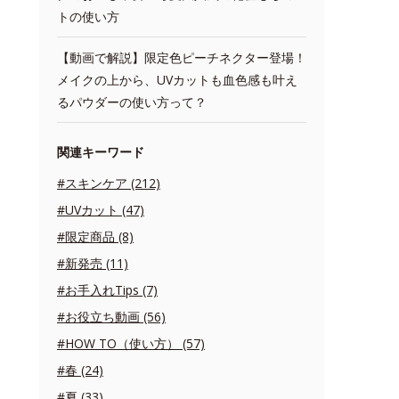
トの使い方
【動画で解説】限定色ピーチネクター登場！
メイクの上から、UVカットも血色感も叶え
るパウダーの使い方って？
関連キーワード
#スキンケア (212)
#UVカット (47)
#限定商品 (8)
#新発売 (11)
#お手入れTips (7)
#お役立ち動画 (56)
#HOW TO（使い方） (57)
#春 (24)
#夏 (33)