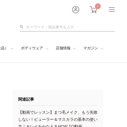
0
検
索
食品）
ボディウェア
店舗情報
マガジン
関連記事
【動画でレッスン】まつ毛メイク、もう失敗
しない！ビューラー＆マスカラの基本の使い
方｜キレイをかなえるHOW TO動画