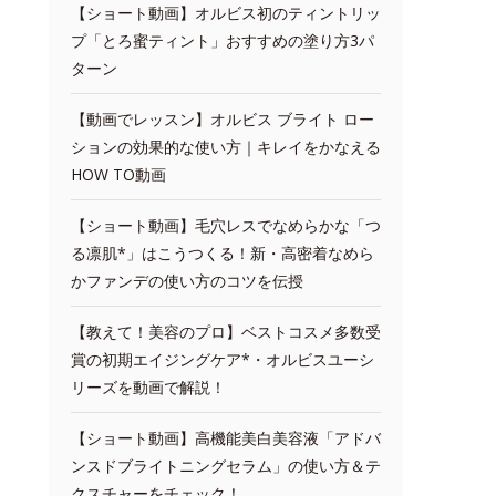
【ショート動画】オルビス初のティントリッ
プ「とろ蜜ティント」おすすめの塗り方3パ
ターン
【動画でレッスン】オルビス ブライト ロー
ションの効果的な使い方｜キレイをかなえる
HOW TO動画
【ショート動画】毛穴レスでなめらかな「つ
る凛肌*」はこうつくる！新・高密着なめら
かファンデの使い方のコツを伝授
【教えて！美容のプロ】ベストコスメ多数受
賞の初期エイジングケア*・オルビスユーシ
リーズを動画で解説！
【ショート動画】高機能美白美容液「アドバ
ンスドブライトニングセラム」の使い方＆テ
クスチャーをチェック！