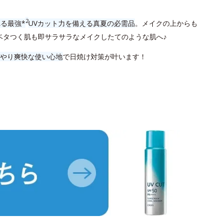
2
る最強*
UVカット力を備える真夏の必需品
。メイクの上からも
ベタつく肌も即サラサラなメイクしたてのような肌へ♪
やり爽快な使い心地
で日焼け対策が叶います！