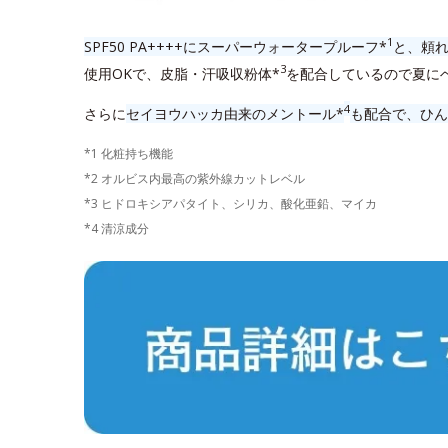
1
SPF50 PA++++にスーパーウォータープルーフ*
と、頼れ
3
使用OKで、皮脂・汗吸収粉体*
を配合しているので夏に
4
さらに
セイヨウハッカ由来のメントール*
も配合で、ひん
*1 化粧持ち機能
*2 オルビス内最高の紫外線カットレベル
*3 ヒドロキシアパタイト、シリカ、酸化亜鉛、マイカ
*4 清涼成分