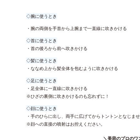
◇腕に使うとき
・腕の両側を手首から上腕まで一直線に吹きかける
◇首に使うとき
・首の後ろから前へ吹きかける
◇髪に使うとき
・ななめ上から髪全体を包むように吹きかける
◇足に使うとき
・足全体に一直線に吹きかける
※ひざの裏側に吹きかけるのも忘れずに！
◇顔に使うとき
・手のひらに出し、両手に広げてからトントンとなじませ
※顔への直接の噴射はお控えください。
＼美容のプロのワ