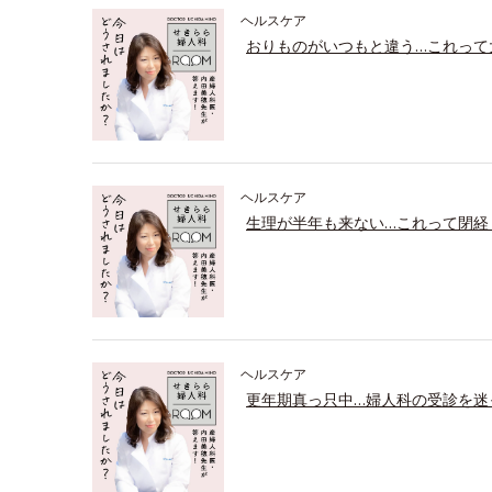
ヘルスケア
おりものがいつもと違う…これって
ヘルスケア
生理が半年も来ない…これって閉経
ヘルスケア
更年期真っ只中…婦人科の受診を迷