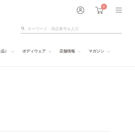
0
検
索
食品）
ボディウェア
店舗情報
マガジン