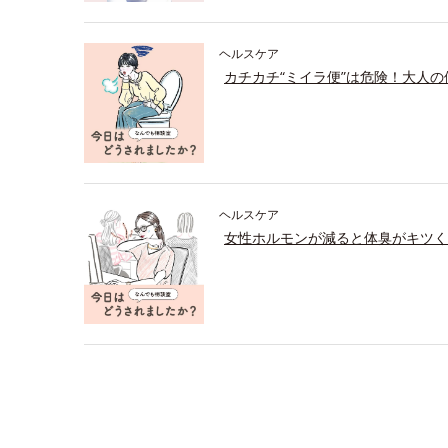
ヘルスケア
カチカチ“ミイラ便”は危険！大人
ヘルスケア
女性ホルモンが減ると体臭がキツく