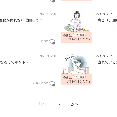
2026/02/10
ヘルスケア
の便秘が侮れない理由って？
肩こり、腰
0 view
2025/10/10
ヘルスケア
なるってホント？
疲れている
2043 view
前へ
1
2
次へ