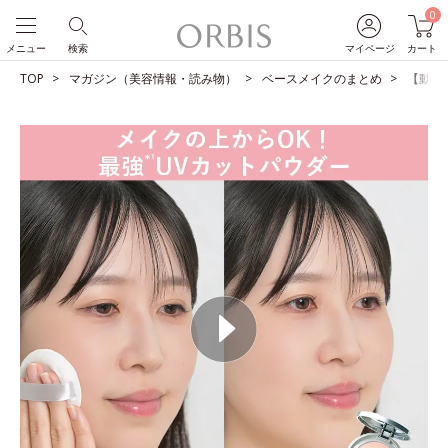
0
メニュー
検索
マイページ
カート
TOP
マガジン（美容情報・読み物）
ベースメイクのまとめ
【動画