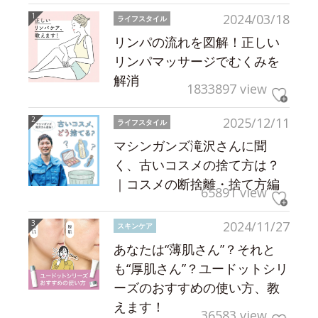
2024/03/18
ライフスタイル
リンパの流れを図解！正しい
リンパマッサージでむくみを
解消
1833897 view
2025/12/11
ライフスタイル
マシンガンズ滝沢さんに聞
く、古いコスメの捨て方は？
｜コスメの断捨離・捨て方編
65891 view
2024/11/27
スキンケア
あなたは“薄肌さん”？それと
も“厚肌さん”？ユードットシリ
ーズのおすすめの使い方、教
えます！
36583 view