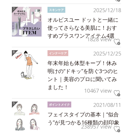
2025/12/18
スキンケア
オルビスユー ドットと一緒に
使ってさらなる美肌に！おす
すめプラスワンアイテム4選
1828 view
2025/12/25
インナーケア
年末年始も体型キープ！休み
明けの“ドキッ”を防ぐ3つのヒ
ント｜美容のプロに聞いてみ
ました！
10467 view
2021/08/11
ポイントメイク
フェイスタイプの基本｜“似合
う”が見つかる16種類の顔印象
238957 view