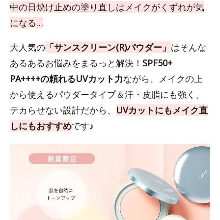
中の日焼け止めの塗り直しはメイクがくずれが気
になる…
大人気の
「サンスクリーン(R)パウダー」
はそんな
あるあるお悩みをまるっと解決！
SPF50+
PA++++の頼れるUVカット力
ながら、メイクの上
から使えるパウダータイプ＆汗・皮脂にも強く、
テカらせない設計だから、
UVカットにもメイク直
しにもおすすめ
です♪