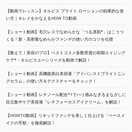
【動画でレッスン】オルビス ブライト ローションの効果的な使
い方｜キレイをかなえるHOW TO動画
【ショート動画】毛穴レスでなめらかな「つる凛肌*」はこうつ
くる！新・高密着なめらかファンデの使い方のコツを伝授
【教えて！美容のプロ】ベストコスメ多数受賞の初期エイジング
ケア*・オルビスユーシリーズを動画で解説！
【ショート動画】高機能美白美容液「アドバンスドブライトニン
グセラム」の使い方＆テクスチャーをチェック！
【ショート動画】レチノール配合*1でハリ感みなぎるまなざしに
目元集中ケア美容液「レチフォーカスアイクリーム」を解説！
【HOWTO動画】リキッドファンデを美しく仕上げる「ベースメ
イクの手順」を徹底解説！