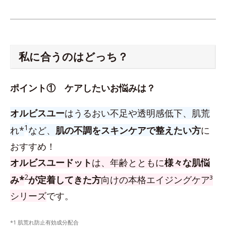
私に合うのはどっち？
ポイント① ケアしたいお悩みは？
オルビスユー
はうるおい不足や透明感低下、肌荒
1
れ*
など、
肌の不調をスキンケアで整えたい方
に
おすすめ！
オルビスユードット
は、年齢とともに
様々な肌悩
2
み*
が定着してきた方
向けの本格エイジングケア³
シリーズ
です。
*1 肌荒れ防止有効成分配合