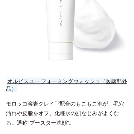
オルビスユー フォーミングウォッシュ（医薬部外
品）
モロッコ溶岩クレイ
＊5
配合のもこもこ泡が、毛穴
汚れや皮脂をオフ。化粧水の肌なじみがよくな
る、通称“ブースター洗顔”。