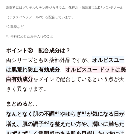
洗顔料にはグリチルリチン酸ジカリウム、化粧水・保湿液にはDF-パンテノール
（テクスパンテノールW）を配合しています。
*2 乾燥など
*3 年齢に応じたお手入れのこと
ポイント② 配合成分は？
両シリーズとも医薬部外品ですが、
オルビスユー
は肌荒れ防止有効成分
、
オルビスユー ドットは美
白有効成分
をメインで配合しているという点が大
きく異なります。
まとめると…
1
1
なんとなく肌の不調*
やゆらぎ*
が気になる日が
2
増え、肌の調子*
を整えたい方や、潤いに満ちた
みずみずしく透明感のある肌を目指したい方には