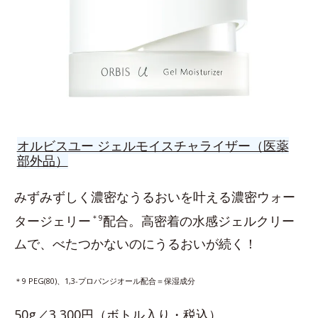
オルビスユー ジェルモイスチャライザー（医薬
部外品）
みずみずしく濃密なうるおいを叶える濃密ウォー
タージェリー
＊9
配合。高密着の水感ジェルクリー
ムで、べたつかないのにうるおいが続く！
＊9 PEG(80)、1,3-プロパンジオール配合＝保湿成分
50g／3,300円（ボトル入り・税込）