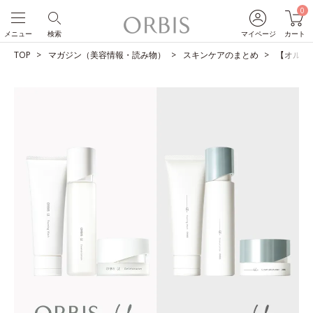
0
メニュー
検索
マイページ
カート
TOP
マガジン（美容情報・読み物）
スキンケアのまとめ
【オルビス