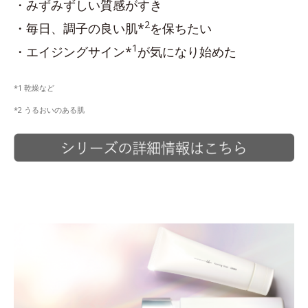
・みずみずしい質感がすき
2
・毎日、調子の良い肌*
を保ちたい
1
・エイジングサイン*
が気になり始めた
*1 乾燥など
*2 うるおいのある肌