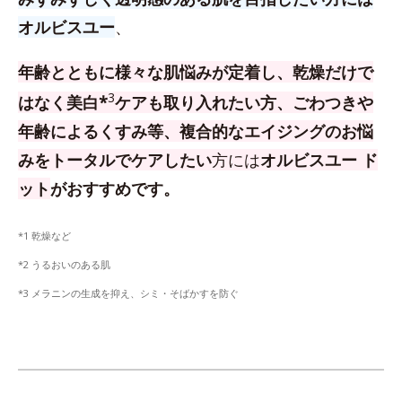
オルビスユー
、
年齢とともに様々な肌悩みが定着し、乾燥だけで
3
はなく美白*
ケアも取り入れたい方、
ごわつきや
年齢によるくすみ等、複合的なエイジングのお悩
みをトータルでケアしたい
方
には
オルビスユー ド
ット
がおすすめです。
*1 乾燥など
*2 うるおいのある肌
*3 メラニンの生成を抑え、シミ・そばかすを防ぐ