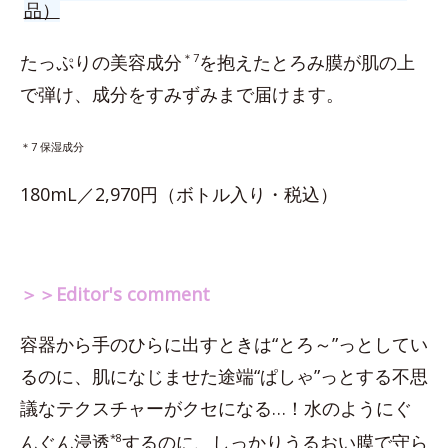
品）
たっぷりの美容成分
＊7
を抱えたとろみ膜が肌の上
で弾け、成分をすみずみまで届けます。
＊7 保湿成分
180mL／2,970円（ボトル入り・税込）
＞＞Editor's comment
容器から手のひらに出すときは“とろ～”っとしてい
るのに、肌になじませた途端“ぱしゃ”っとする不思
議なテクスチャーがクセになる…！水のようにぐ
んぐん浸透
*8
するのに、しっかりうるおい膜で守ら