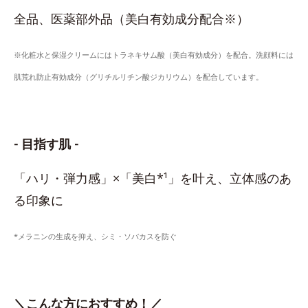
全品、医薬部外品（美白有効成分配合※）
※化粧水と保湿クリームにはトラネキサム酸（美白有効成分）を配合。洗顔料には
肌荒れ防止有効成分（グリチルリチン酸ジカリウム）を配合しています。
- 目指す肌 -
「ハリ・弾力感」×「美白*¹」を叶え、立体感のあ
る印象に
*メラニンの生成を抑え、シミ・ソバカスを防ぐ
＼こんな方におすすめ！／