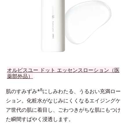
オルビスユー ドット エッセンスローション（医
薬部外品）
8
肌のすみずみ*
にしみわたる、うるおい充満ロー
ション。化粧水がなじみにくくなるエイジングケ
ア世代の肌に着目し、ごわつきがちな肌にもつけ
た瞬間すばやく浸透します。