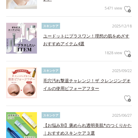
5471 view
2025/12/18
スキンケア
ユードットにプラスワン！理想の肌をめざす
おすすめアイテム4選
1828 view
2025/09/22
スキンケア
毛穴汚れ撃退チャレンジ！ザ クレンジングオ
イルの使用ビフォーアフター
2025/06/27
スキンケア
【お悩み別】褒められ透明美肌*のつくりかた
｜おすすめスキンケア３選