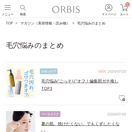
0
メニュー
検索
マイページ
カート
TOP
マガジン（美容情報・読み物）
毛穴悩みのまとめ
毛穴悩みのまとめ
NEW
2026/07/20
スキンケア
毛穴悩み”ごっそり”オフ！編集部ガチ推し
TOP3
2026/07/03
ベースメイク
夏の肌、焼けたくない。でもくずしたくな
い。