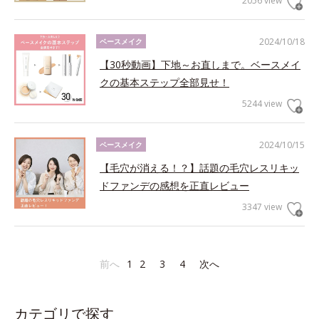
2056 view
2024/10/18
ベースメイク
【30秒動画】下地～お直しまで。ベースメイ
クの基本ステップ全部見せ！
5244 view
2024/10/15
ベースメイク
【毛穴が消える！？】話題の毛穴レスリキッ
ドファンデの感想を正直レビュー
3347 view
前へ
1
2
3
4
次へ
カテゴリで探す