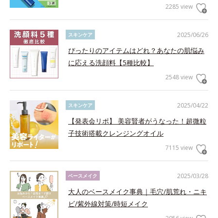
2285 view
2025/06/26
スキンケア
ぴったりのアイテムはどれ？あなたの肌悩み
に応える洗顔料【5種比較】
2548 view
2025/04/22
スキンケア
【発表会リポ】 美容賢者がうなった！超微粒
子技術搭載クレンジングオイル
7115 view
2025/03/28
ベースメイク
大人のベースメイク事典｜毛穴/肌荒れ・ニキ
ビ/紫外線対策/時短メイク