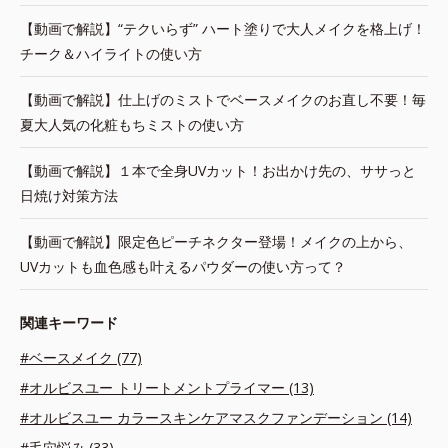
【動画で解説】“テクいらず” ハート塗りで大人メイクを格上げ！
チーク＆ハイライトの使い方
【動画で解説】仕上げのミストでベースメイクのお直し不要！毎
夏大人気の化粧もちミストの使い方
【動画で解説】１本で全身UVカット！お出かけ先の、ササっと
日焼け対策方法
【動画で解説】限定色ピーチネクター登場！メイクの上から、
UVカットも血色感も叶えるパウダーの使い方って？
関連キーワード
#ベースメイク (77)
#オルビスユー トリートメントプライマー (13)
#オルビスユー カラースキンケアマスクファンデーション (14)
#毛穴悩み (33)