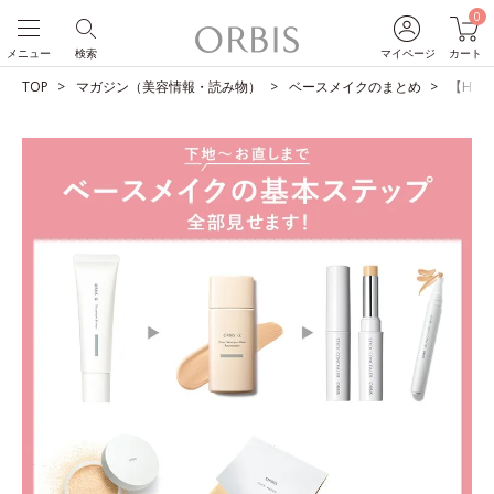
0
メニュー
検索
マイページ
カート
TOP
マガジン（美容情報・読み物）
ベースメイクのまとめ
【HO