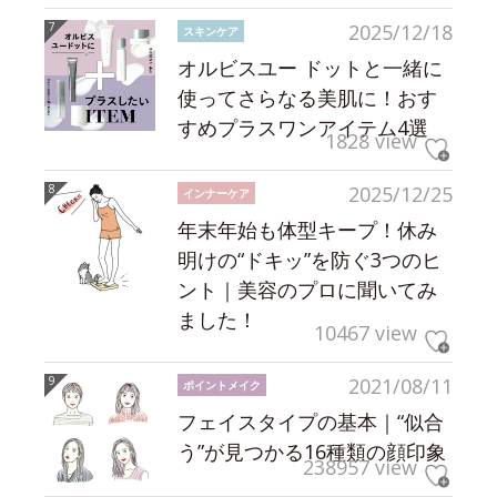
2025/12/18
スキンケア
オルビスユー ドットと一緒に
使ってさらなる美肌に！おす
すめプラスワンアイテム4選
1828 view
2025/12/25
インナーケア
年末年始も体型キープ！休み
明けの“ドキッ”を防ぐ3つのヒ
ント｜美容のプロに聞いてみ
ました！
10467 view
2021/08/11
ポイントメイク
フェイスタイプの基本｜“似合
う”が見つかる16種類の顔印象
238957 view