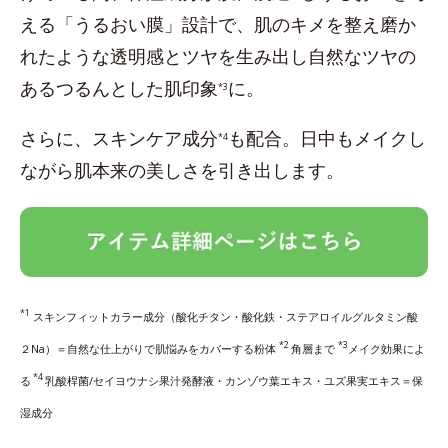
える「うるおい膜」設計で、肌のキメを整え磨か
れたような透明感とツヤを生み出し自然なツヤの
あるつるんとした肌印象
に。
*3
さらに、スキンケア成分
も配合。日中もメイクし
*4
ながら肌本来の美しさを引き出します。
*1
スキンフィットカラー成分（酸化チタン・酸化鉄・ステアロイルグルタミン酸
*2
*3
２Na）＝自然な仕上がりで肌悩みをカバーする粉体
角層まで
メイク効果によ
*4
る
乳酸桿菌/セイヨウナシ果汁発酵液・カンゾウ葉エキス・ユズ果実エキス＝保
湿成分