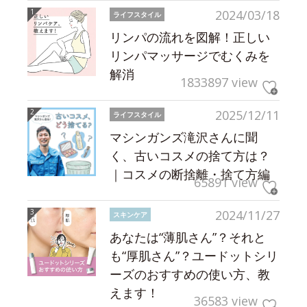
2024/03/18
ライフスタイル
リンパの流れを図解！正しい
リンパマッサージでむくみを
解消
1833897 view
2025/12/11
ライフスタイル
マシンガンズ滝沢さんに聞
く、古いコスメの捨て方は？
｜コスメの断捨離・捨て方編
65891 view
2024/11/27
スキンケア
あなたは“薄肌さん”？それと
も“厚肌さん”？ユードットシリ
ーズのおすすめの使い方、教
えます！
36583 view