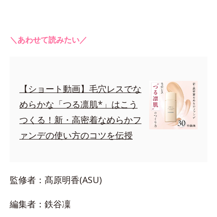
＼あわせて読みたい／
【ショート動画】毛穴レスでな
めらかな「つる凛肌*」はこう
つくる！新・高密着なめらかフ
ァンデの使い方のコツを伝授
監修者：髙原明香(ASU)
編集者：鉄谷凜