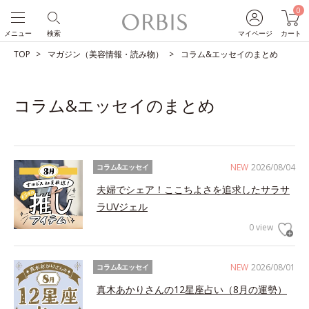
0
メニュー
検索
マイページ
カート
TOP
マガジン（美容情報・読み物）
コラム&エッセイのまとめ
コラム&エッセイのまとめ
NEW
2026/08/04
コラム&エッセイ
夫婦でシェア！ここちよさを追求したサラサ
ラUVジェル
0 view
NEW
2026/08/01
コラム&エッセイ
真木あかりさんの12星座占い（8月の運勢）