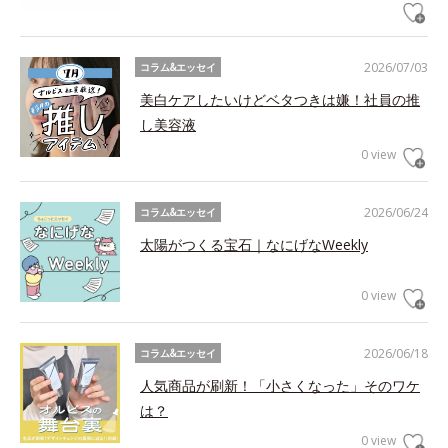
2026/07/03
コラム&エッセイ
美白ケアしたいけどベタつきは嫌！社員の推
し美容液
0 view
2026/06/24
コラム&エッセイ
太陽がつくる宝石｜なにげなWeekly
0 view
2026/06/18
コラム&エッセイ
人気商品が刷新！「小さくなった」そのワケ
は？
0 view