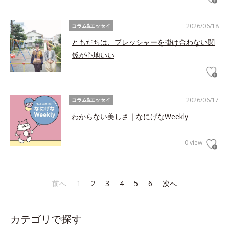
2026/06/18
コラム&エッセイ
ともだちは、プレッシャーを掛け合わない関
係が心地いい
2026/06/17
コラム&エッセイ
わからない美しさ｜なにげなWeekly
0 view
前へ
1
2
3
4
5
6
次へ
カテゴリで探す