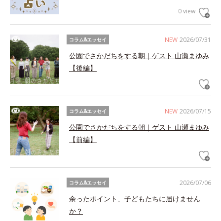
0 view
NEW
2026/07/31
コラム&エッセイ
公園でさかだちをする朝｜ゲスト 山瀬まゆみ
【後編】
NEW
2026/07/15
コラム&エッセイ
公園でさかだちをする朝｜ゲスト 山瀬まゆみ
【前編】
2026/07/06
コラム&エッセイ
余ったポイント、子どもたちに届けません
か？