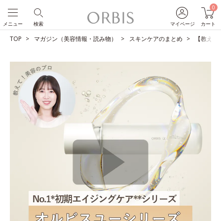
0
メニュー
検索
マイページ
カート
TOP
マガジン（美容情報・読み物）
スキンケアのまとめ
【教えて