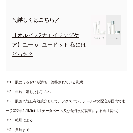
＼詳しくはこちら／
【オルビス2大エイジングケ
ア】ユー or ユードット 私には
どっち？
＊1 肌にうるおいが満ち、維持されている状態
＊2 年齢に応じたお手入れ
＊3 肌荒れ防止有効成分として、デクスパンテノールWの配合が国内で唯
一(2022年5月Mintel社データベース及び先行技術調査による当社調べ）
＊4 乾燥による
＊5 角層まで