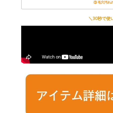
③ 毛穴汚れ
＼30秒で使