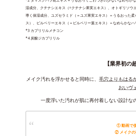
*2 ダマスクバラ花エキス＝うるおってごわつきの少ないなめらか
湿成分、クチナシエキス（=クチナシ果実エキス）、オトギリソウ
導く保湿成分、ユズセラミド（＝ユズ果実エキス）＝うるおった柔
ス）、ビルベリーエキス（＝ビルベリー葉エキス）＝なめらかなハ
*3 カプリリルメチコン
*4 炭酸ジカプリリル
【業界初の
メイク汚れを浮かせると同時に、
毛穴よりもはる
おいヴ
一度浮いた汚れが肌に再付着しない設計な
① 動画で
② メイク