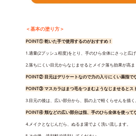
＜基本の塗り方＞
POINT① 乾いた手で使用するのがおすすめ！
1.適量(2プッシュ程度)をとり、手のひら全体にさっと広
2.落ちにくい目元からなじませるとメイク落ち効果が高ま
POINT② 目元はデリケートなので力の入りにくい薬指
POINT③ マスカラはまつ毛をつまむようなじませると
3.目元の後は、広い部分から、肌の上で軽くらせんを描
POINT④ 頬などの広い部分は指、手のひら全体を使っ
4.メイクとなじんだら、ぬるま湯でよく洗い流します。
5.その後、洗顔料で洗顔してください。