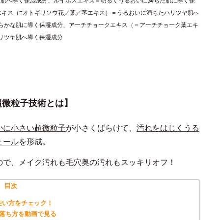
な肌へ導く保湿成分、ルイボスエキス＝明るくうるおいに満ちた肌に導く保
エキス（=オトギリソウ花／葉／茎エキス）＝うるおいに満ちたハリツヤ肌へ
らかな肌に導く保湿成分、アーチチョークエキス（＝アーチチョーク葉エキ
リツヤ肌へ導く保湿成分
超微粒子技術とは】
かに小さい超微粒子
が小さくばらけて、
汚れをはじくうる
ェール
を形成。
ので、メイク汚れも毛穴奥の汚れもスッキリオフ！
目次
使い方をチェック！
の落ち方を動画で見る