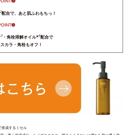
POINT❷
2
配合で、あと肌ふわもちっ！
POINT➌
3
4
*
・角栓溶解オイル*
配合で
マスカラ・角栓もオフ！
で形成するミセル