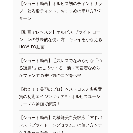
【ショート動画】オルビス初のティントリッ
プ「とろ蜜ティント」おすすめの塗り方3パ
ターン
【動画でレッスン】オルビス ブライト ロー
ションの効果的な使い方｜キレイをかなえる
HOW TO動画
【ショート動画】毛穴レスでなめらかな「つ
る凛肌*」はこうつくる！新・高密着なめら
かファンデの使い方のコツを伝授
【教えて！美容のプロ】ベストコスメ多数受
賞の初期エイジングケア*・オルビスユーシ
リーズを動画で解説！
【ショート動画】高機能美白美容液「アドバ
ンスドブライトニングセラム」の使い方＆テ
クスチャーをチェック！