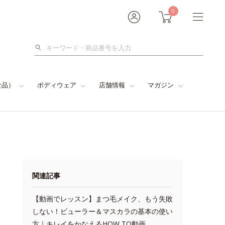
0
検
索
食品）
ボディウェア
店舗情報
マガジン
関連記事
【動画でレッスン】まつ毛メイク、もう失敗
しない！ビューラー＆マスカラの基本の使い
方｜キレイをかなえるHOW TO動画