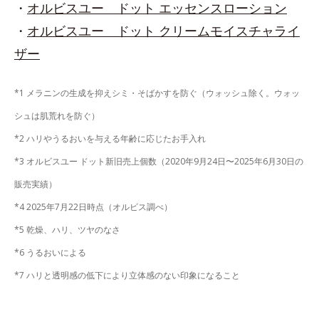
・
オルビスユー ドット エッセンスローション
・
オルビスユー ドット クリームモイスチャライ
ザー
*1 メラニンの生成を抑えシミ・そばかすを防ぐ（ウォッシュ除く。ウォッ
シュは肌荒れを防ぐ）
*2 ハリやうるおいを与える年齢に応じたお手入れ
*3 オルビスユー ドット新旧売上個数（2020年9月24日〜2025年6月30日の
販売実績）
*4 2025年7月22日時点（オルビス調べ）
*5 乾燥、ハリ、ツヤのなさ
*6 うるおいによる
*7 ハリと透明感の低下により立体感のない印象になること