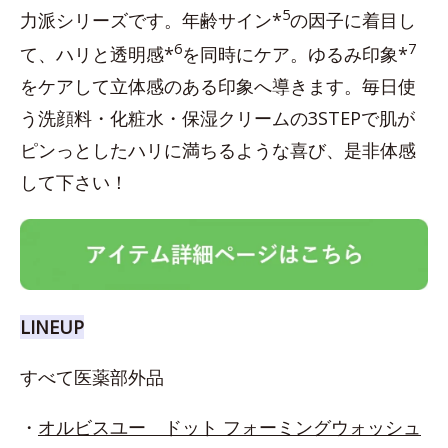
5
力派シリーズです。年齢サイン*
の因子に着目し
6
7
て、ハリと透明感*
を同時にケア。ゆるみ印象*
をケアして立体感のある印象へ導きます。毎日使
う洗顔料・化粧水・保湿クリームの3STEPで肌が
ピンっとしたハリに満ちるような喜び、是非体感
して下さい！
LINEUP
すべて医薬部外品
・
オルビスユー ドット フォーミングウォッシュ