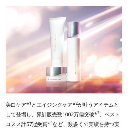
1
2
美白ケア*
とエイジングケア*
が叶うアイテムと
3
して登場し、累計販売数1002万個突破*
、ベスト
4
コスメ計57冠受賞*
など、数多くの実績を持つ実