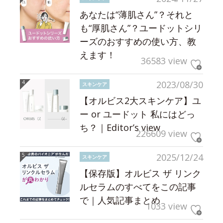
あなたは“薄肌さん”？それと
も“厚肌さん”？ユードットシリ
ーズのおすすめの使い方、教
えます！
36583 view
2023/08/30
スキンケア
【オルビス2大スキンケア】ユ
ー or ユードット 私にはどっ
ち？｜Editor’s view
226609 view
2025/12/24
スキンケア
【保存版】オルビス ザ リンク
ルセラムのすべてをこの記事
で｜人気記事まとめ
1033 view