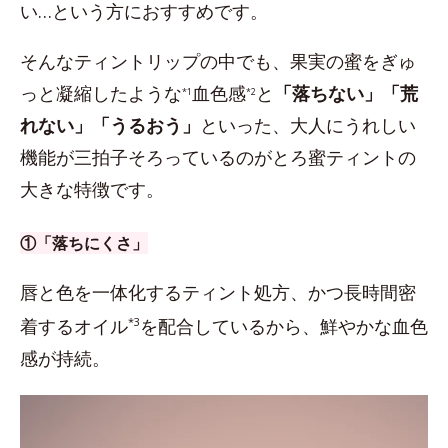
い…という方におすすめです。
そんなティントリップの中でも、果実の蜜をぎゅ
っと凝縮したような
血色感
と
「落ちない」「荒
*1
*2
れない」「うるおう」
といった、大人にうれしい
機能が三拍子そろっているのがとろ蜜ティントの
大きな特徴です。
①「落ちにくさ」
唇と色を一体化するティント処方、かつ長時間密
着するオイル
*3
を配合しているから、鮮やかな血色
感が持続。