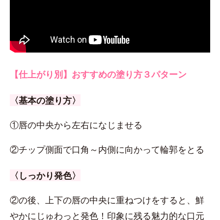
【仕上がり別】おすすめの塗り方３パターン
〈基本の塗り方〉
①唇の中央から左右になじませる
②チップ側面で口角～内側に向かって輪郭をとる
〈しっかり発色〉
②の後、上下の唇の中央に重ねつけをすると、鮮
やかにじゅわっと発色！印象に残る魅力的な口元