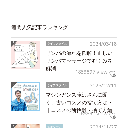
週間人気記事ランキング
2024/03/18
ライフスタイル
リンパの流れを図解！正しい
リンパマッサージでむくみを
解消
1833897 view
2025/12/11
ライフスタイル
マシンガンズ滝沢さんに聞
く、古いコスメの捨て方は？
｜コスメの断捨離・捨て方編
65891 view
2024/11/27
スキンケア