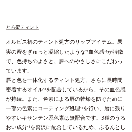
とろ蜜ティント
オルビス初のティント処方のリップアイテム。果
実の蜜をぎゅっと凝縮したような
血色感
が特徴
*1
*2
で、色持ちのよさと、唇へのやさしさにこだわっ
ています。
唇と色を一体化するティント処方、さらに長時間
密着するオイル
を配合しているから、その血色感
*3
が持続。また、色素による唇の乾燥を防ぐために
一部の色素にコーティング処理
を行い、唇に残り
*4
やすいキサンテン系色素は無配合です。3種のうる
おい成分
を贅沢に配合しているため、ぷるんとし
*5