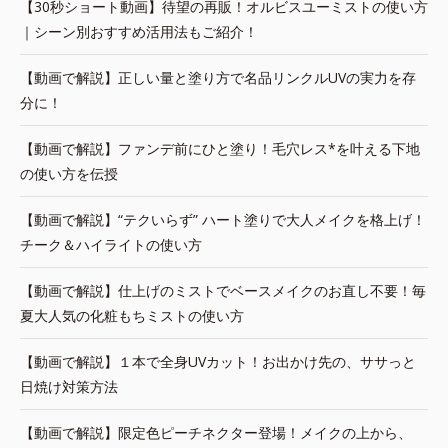
【30秒ショート動画】待望の再販！オルビスユーミストの使い方
｜シーン別おすすめ活用法もご紹介！
【動画で解説】正しい量と塗り方で名品リンクルUVの実力を存
分に！
【動画で解説】ファンデ前にひと塗り！毛穴レス*を叶える下地
の使い方を伝授
【動画で解説】“テクいらず” ハート塗りで大人メイクを格上げ！
チーク＆ハイライトの使い方
【動画で解説】仕上げのミストでベースメイクのお直し不要！毎
夏大人気の化粧もちミストの使い方
【動画で解説】１本で全身UVカット！お出かけ先の、ササっと
日焼け対策方法
【動画で解説】限定色ピーチネクター登場！メイクの上から、