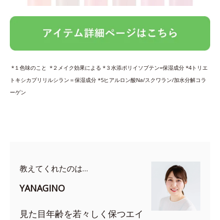
*１色味のこと *２メイク効果による *３水添ポリイソブテン=保湿成分 *4トリエ
トキシカプリリルシラン＝保湿成分 *5ヒアルロン酸Na/スクワラン/加水分解コラ
ーゲン
教えてくれたのは…
YANAGINO
見た目年齢を若々しく保つエイ