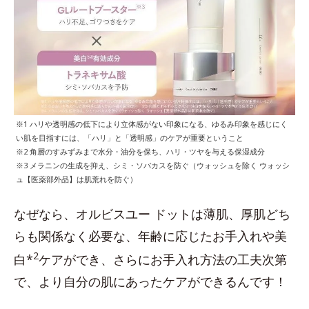
※1 ハリや透明感の低下により立体感がない印象になる、ゆるみ印象を感じにく
い肌を目指すには、「ハリ」と「透明感」のケアが重要ということ
※2 角層のすみずみまで水分・油分を保ち、ハリ・ツヤを与える保湿成分
※3 メラニンの生成を抑え、シミ・ソバカスを防ぐ（ウォッシュを除く ウォッシ
ュ【医薬部外品】は肌荒れを防ぐ）
なぜなら、オルビスユー ドットは薄肌、厚肌どち
らも関係なく必要な、年齢に応じたお手入れや美
2
白*
ケアができ、さらにお手入れ方法の工夫次第
で、より自分の肌にあったケアができるんです！