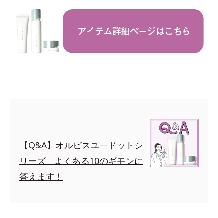
【Q&A】オルビスユードットシ
リーズ よくある10のギモンに
答えます！