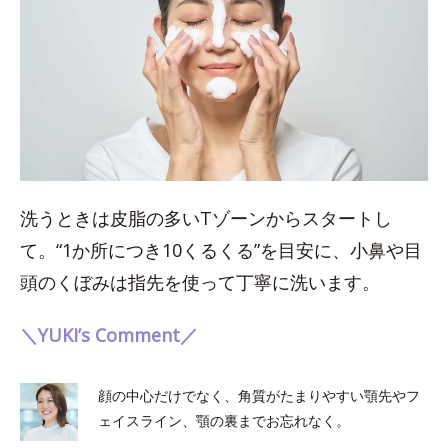
洗うときは皮脂の多いTゾーンからスタートし
て。“1か所につき10くるくる”を目安に、小鼻や目
頭のくぼみは指先を使って丁寧に洗います。
＼YUKI’s Comment／
顔の中心だけでなく、角質がたまりやすい顎先やフ
ェイスライン、顎の裏までお忘れなく。