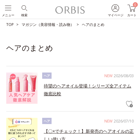
0
メニュー
検索
マイページ
カート
TOP
マガジン（美容情報・読み物）
ヘアのまとめ
ヘアのまとめ
NEW
2026/08/03
ヘア
待望のヘアオイル登場！シリーズ全アイテム
徹底比較
NEW
2026/07/10
ヘア
【〇×でチェック！】新発売のヘアオイルの正
しい使い方