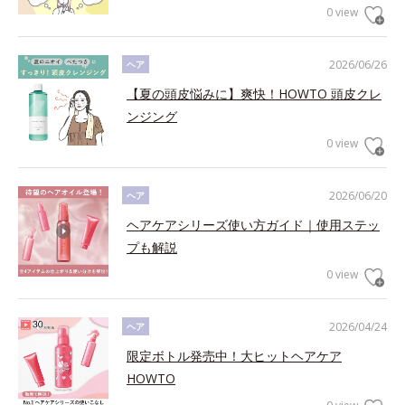
0 view
2026/06/26
ヘア
【夏の頭皮悩みに】爽快！HOWTO 頭皮クレ
ンジング
0 view
2026/06/20
ヘア
ヘアケアシリーズ使い方ガイド｜使用ステッ
プも解説
0 view
2026/04/24
ヘア
限定ボトル発売中！大ヒットヘアケア
HOWTO