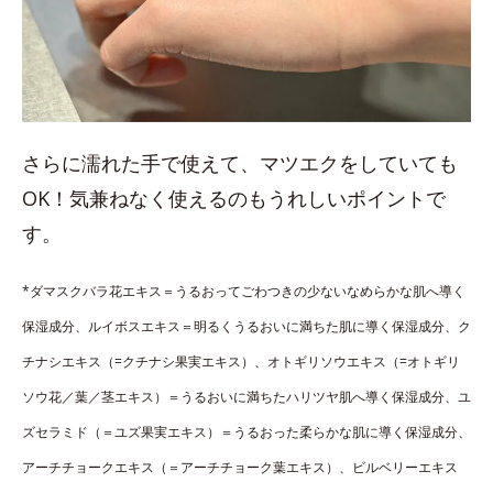
さらに濡れた手で使えて、マツエクをしていても
OK！気兼ねなく使えるのもうれしいポイントで
す。
*ダマスクバラ花エキス＝うるおってごわつきの少ないなめらかな肌へ導く
保湿成分、ルイボスエキス＝明るくうるおいに満ちた肌に導く保湿成分、ク
チナシエキス（=クチナシ果実エキス）、オトギリソウエキス（=オトギリ
ソウ花／葉／茎エキス）＝うるおいに満ちたハリツヤ肌へ導く保湿成分、ユ
ズセラミド（＝ユズ果実エキス）＝うるおった柔らかな肌に導く保湿成分、
アーチチョークエキス（＝アーチチョーク葉エキス）、ビルベリーエキス