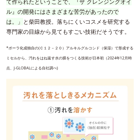
て作られたということで、『ザ クレンジングオイ
ル』の開発にはさまざまな苦労があったので
は。」
と柴田教授。落ちにくいコスメを研究する
専門家の目線から見てもすごい技術だそうです。
*ポーラ化成独自の(Ｃ１２－２０）アルキルグルコシド（保湿）で形成する
ミセルから、汚れをはね返す水の膜をつくる技術が日本初（2024年12月時
点、J-GLOBALによる自社調べ)