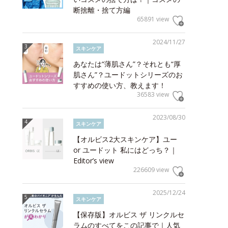
断捨離・捨て方編
65891 view
2024/11/27
スキンケア
あなたは“薄肌さん”？それとも“厚
肌さん”？ユードットシリーズのお
すすめの使い方、教えます！
36583 view
2023/08/30
スキンケア
【オルビス2大スキンケア】ユー
or ユードット 私にはどっち？｜
Editor’s view
226609 view
2025/12/24
スキンケア
【保存版】オルビス ザ リンクルセ
ラムのすべてをこの記事で｜人気