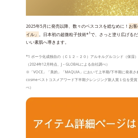
2025年5月に発売以降、数々のベスコスを総なめに！
お客
1
イル」
。日本初の超微粒子技術*
で、さっと塗り広げるだ
いい素肌へ導きます。
*1 ポーラ化成独自の（Ｃ１２－２０）アルキルグルコシド（保湿
（2024年12月時点、J－GLOBALによる自社調べ）
※「VOCE」「美的」「MAQUIA」において上半期/下半期に発
cosmeベストコスメアワード下半期クレンジング新人賞１位を受賞し
べ）