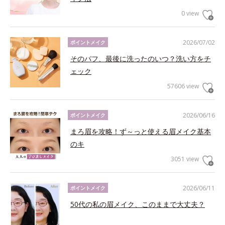
0 view
2026/07/02
ポイントメイク
そのパフ、最後に洗ったのいつ？洗い方をチ
ェック
57606 view
2026/06/16
ポイントメイク
まろ眉を攻略！ず～っと使える眉メイク基本
のキ
3051 view
2026/06/11
ポイントメイク
50代の私の眉メイク、このままで大丈夫？