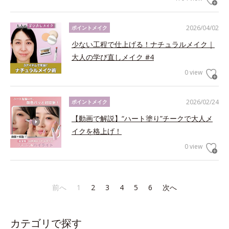
2026/04/02
ポイントメイク
少ない工程で仕上げる！ナチュラルメイク｜
大人の学び直しメイク #4
0 view
2026/02/24
ポイントメイク
【動画で解説】“ハート塗り”チークで大人メ
イクを格上げ！
0 view
前へ
1
2
3
4
5
6
次へ
カテゴリで探す