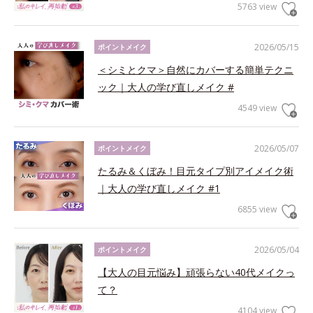
5763 view
2026/05/15
ポイントメイク
＜シミとクマ＞自然にカバーする簡単テクニ
ック｜大人の学び直しメイク #
4549 view
2026/05/07
ポイントメイク
たるみ＆くぼみ！目元タイプ別アイメイク術
｜大人の学び直しメイク #1
6855 view
2026/05/04
ポイントメイク
【大人の目元悩み】頑張らない40代メイクっ
て？
4104 view