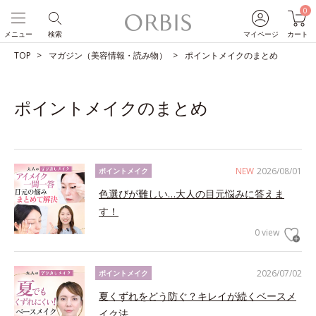
0
メニュー
検索
マイページ
カート
TOP
マガジン（美容情報・読み物）
ポイントメイクのまとめ
ポイントメイクのまとめ
NEW
2026/08/01
ポイントメイク
色選びが難しい…大人の目元悩みに答えま
す！
0 view
2026/07/02
ポイントメイク
夏くずれをどう防ぐ？キレイが続くベースメ
イク法