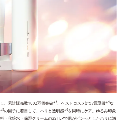
3
4
し、累計販売数1002万個突破*
、ベストコスメ計57冠受賞*
な
5
6
*
の因子に着目して、ハリと透明感*
を同時にケア。ゆるみ印象
料・化粧水・保湿クリームの3STEPで肌がピンっとしたハリに満