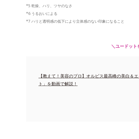
*5 乾燥、ハリ、ツヤのなさ
*6 うるおいによる
*7 ハリと透明感の低下により立体感のない印象になること
＼ユードット
【教えて！美容のプロ】オルビス最高峰の美白＆エ
ト」を動画で解説！