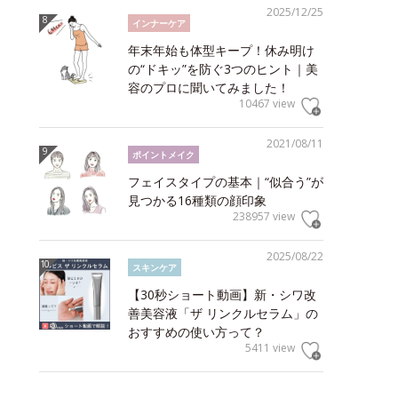
2025/12/25
インナーケア
年末年始も体型キープ！休み明け
の“ドキッ”を防ぐ3つのヒント｜美
容のプロに聞いてみました！
10467 view
2021/08/11
ポイントメイク
フェイスタイプの基本｜“似合う”が
見つかる16種類の顔印象
238957 view
2025/08/22
スキンケア
【30秒ショート動画】新・シワ改
善美容液「ザ リンクルセラム」の
おすすめの使い方って？
5411 view