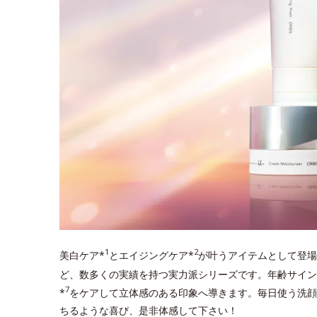
1
2
美白ケア*
とエイジングケア*
が叶うアイテムとして登場
ど、数多くの実績を持つ実力派シリーズです。年齢サイン
7
*
をケアして立体感のある印象へ導きます。毎日使う洗顔
ちるような喜び、是非体感して下さい！