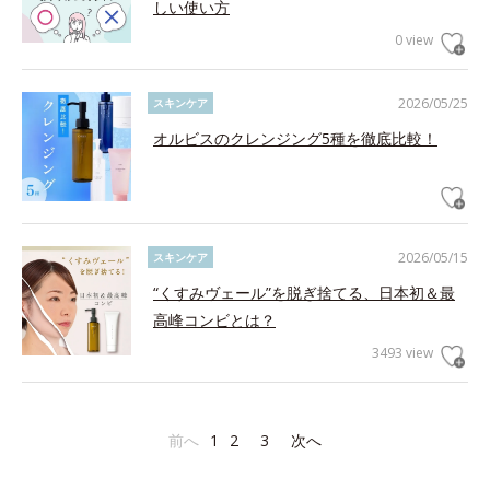
しい使い方
0 view
2026/05/25
スキンケア
オルビスのクレンジング5種を徹底比較！
2026/05/15
スキンケア
“くすみヴェール”を脱ぎ捨てる、日本初＆最
高峰コンビとは？
3493 view
前へ
1
2
3
次へ