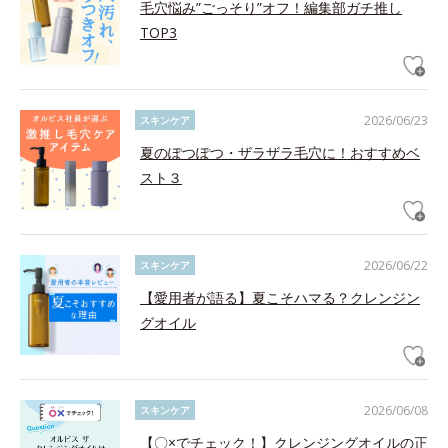
毛穴悩み”ごっそり”オフ！編集部ガチ推し
TOP3
2026/06/23
スキンケア
夏のぽつぽつ・ザラザラ毛穴に！おすすめベ
スト３
2026/06/22
スキンケア
【愛用者が語る】夏こそハマる？クレンジン
グオイル
2026/06/08
スキンケア
【〇×でチェック！】クレンジングオイルの正