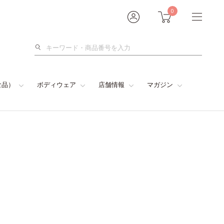
0
検
索
食品）
ボディウェア
店舗情報
マガジン