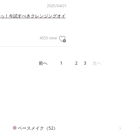
2025/04/21
っ！今試すべきクレンジングオイ
4555 view
前へ
1
2
3
次へ
ベースメイク（52）