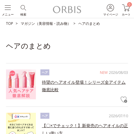
0
メニュー
検索
マイページ
カート
TOP
マガジン（美容情報・読み物）
ヘアのまとめ
ヘアのまとめ
NEW
2026/08/03
ヘア
待望のヘアオイル登場！シリーズ全アイテム
徹底比較
2026/07/10
ヘア
【〇×でチェック！】新発売のヘアオイルの正
しい使い方