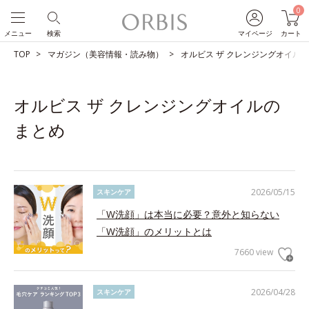
0
メニュー
検索
マイページ
カート
TOP
マガジン（美容情報・読み物）
オルビス ザ クレンジングオイル
オルビス ザ クレンジングオイルの
まとめ
2026/05/15
スキンケア
「W洗顔」は本当に必要？意外と知らない
「W洗顔」のメリットとは
7660 view
2026/04/28
スキンケア