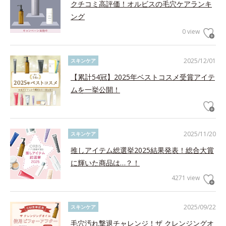
クチコミ高評価！オルビスの毛穴ケアランキ
ング
0 view
2025/12/01
スキンケア
【累計54冠】2025年ベストコスメ受賞アイテ
ムを一挙公開！
2025/11/20
スキンケア
推しアイテム総選挙2025結果発表！総合大賞
に輝いた商品は…？！
4271 view
2025/09/22
スキンケア
毛穴汚れ撃退チャレンジ！ザ クレンジングオ