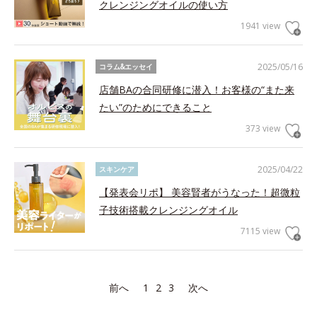
クレンジングオイルの使い方
1941 view
2025/05/16
コラム&エッセイ
店舗BAの合同研修に潜入！お客様の“また来
たい”のためにできること
373 view
2025/04/22
スキンケア
【発表会リポ】 美容賢者がうなった！超微粒
子技術搭載クレンジングオイル
7115 view
前へ
1
2
3
次へ