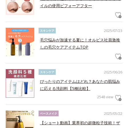
イルの使用ビフォーアフター
2025/07/23
スキンケア
毛穴悩みが加速する夏に！オルビス社員激推
しの毛穴ケアアイテムTOP
2025/06/26
スキンケア
ぴったりのアイテムはどれ？あなたの肌悩み
に応える洗顔料【5種比較】
2548 view
2025/05/22
ベースメイク
【ショート動画】業界初の超微粒子技術！ザ