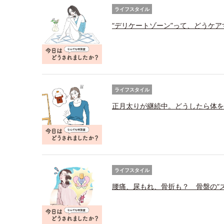
ライフスタイル
“デリケートゾーン”って、どうケ
ライフスタイル
正月太りが継続中。どうしたら体を
ライフスタイル
腰痛、尿もれ、骨折も？ 骨盤の“