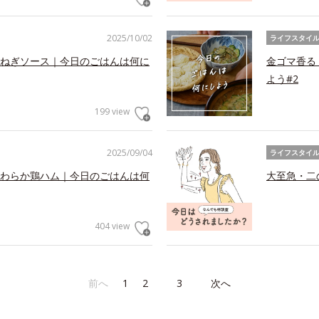
2025/10/02
ライフスタイ
ねぎソース｜今日のごはんは何に
金ゴマ香る
よう#2
199 view
2025/09/04
ライフスタイ
わらか鶏ハム｜今日のごはんは何
大至急・二
404 view
前へ
1
2
3
次へ