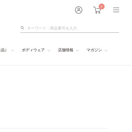
0
検
索
食品）
ボディウェア
店舗情報
マガジン