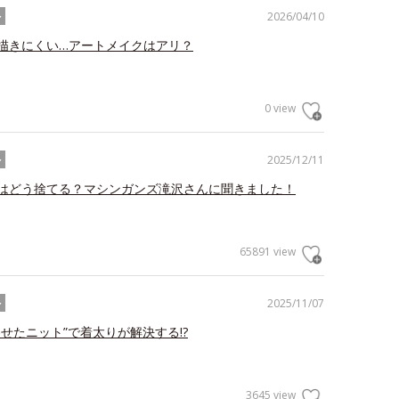
2026/04/10
ル
描きにくい…アートメイクはアリ？
0 view
2025/12/11
ル
はどう捨てる？マシンガンズ滝沢さんに聞きました！
65891 view
2025/11/07
ル
わせたニット”で着太りが解決する!?
3645 view