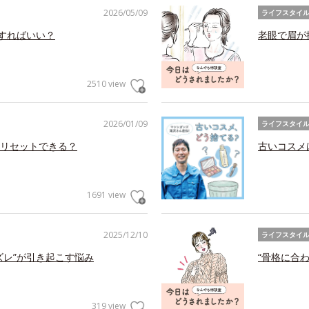
2026/05/09
ライフスタイ
アすればいい？
老眼で眉が
2510 view
2026/01/09
ライフスタイ
リセットできる？
古いコスメ
1691 view
2025/12/10
ライフスタイ
ズレ”が引き起こす悩み
“骨格に合
319 view