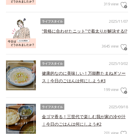
319 view
2025/11/07
ライフスタイル
“骨格に合わせたニット”で着太りが解決する!?
3645 view
2025/10/02
ライフスタイル
健康的なのに美味しい！万能酢たまねぎソー
ス｜今日のごはんは何にしよう#3
199 view
2025/09/18
ライフスタイル
金ゴマ香る！三世代で楽しむ我が家の冷や汁
｜今日のごはんは何にしよう#2
201 view