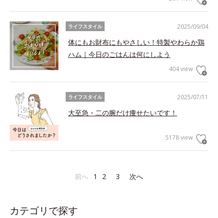
2025/09/04
ライフスタイル
体にもお財布にもやさしい！特製やわらか鶏
ハム｜今日のごはんは何にしよう
404 view
2025/07/11
ライフスタイル
大至急・二の腕だけ痩せたいです！
5178 view
前へ
1
2
3
次へ
カテゴリで探す