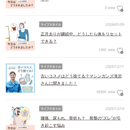
0 view
2026/01/09
ライフスタイル
正月太りが継続中。どうしたら体をリセット
できる？
1691 view
2025/12/11
ライフスタイル
古いコスメはどう捨てる？マシンガンズ滝沢
さんに聞きました！
65891 view
2025/12/10
ライフスタイル
腰痛、尿もれ、骨折も？ 骨盤の“ズレ”が引
き起こす悩み