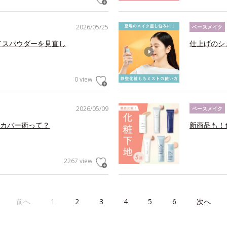
2026/05/25
ベースメイク
イスパウダーを見直し
仕上げのシ
0 view
2026/05/09
ベースメイク
カバー術って？
新商品も！
2267 view
前へ
1
2
3
4
5
6
次へ