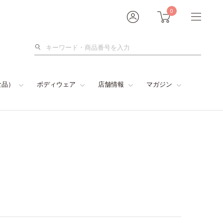
0
検
索
食品）
ボディウェア
店舗情報
マガジン