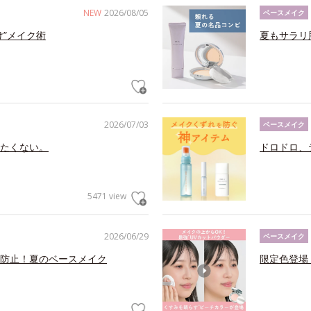
NEW
2026/08/05
ベースメイク
け”メイク術
夏もサラリ
2026/07/03
ベースメイク
たくない。
ドロドロ、
5471 view
2026/06/29
ベースメイク
防止！夏のベースメイク
限定色登場