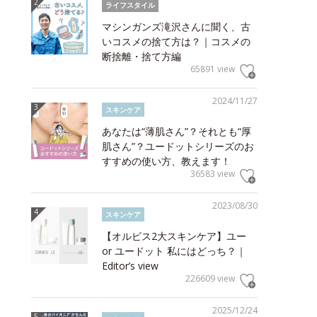
ライフスタイル
マシンガンズ滝沢さんに聞く、古
いコスメの捨て方は？｜コスメの
断捨離・捨て方編
65891 view
2024/11/27
スキンケア
あなたは“薄肌さん”？それとも“厚
肌さん”？ユードットシリーズのお
すすめの使い方、教えます！
36583 view
2023/08/30
スキンケア
【オルビス2大スキンケア】ユー
or ユードット 私にはどっち？｜
Editor’s view
226609 view
2025/12/24