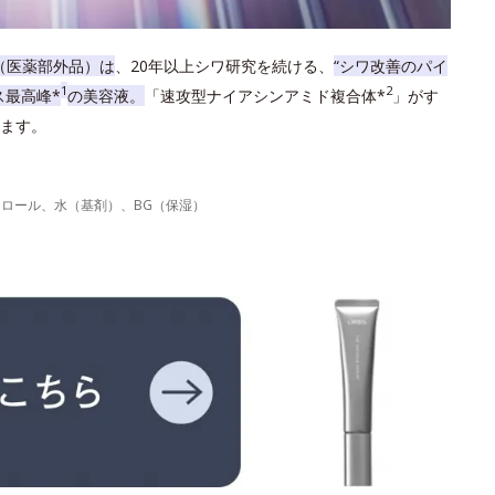
（医薬部外品）は
、20年以上シワ研究を続ける、
“シワ改善のパイ
1
2
ス最高峰*
の美容液。
「速攻型ナイアシンアミド複合体*
」がす
ます。
力
テロール、水（基剤）、BG（保湿）