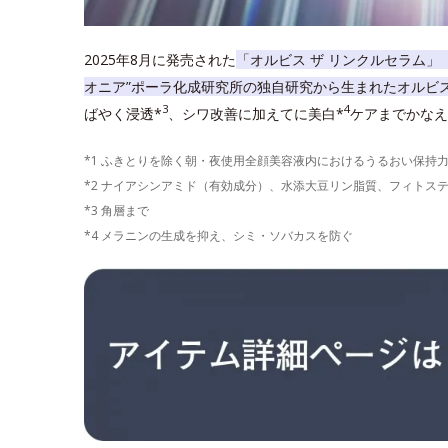
2025年8月に発売された
「オルビス ザ リンクルセラム」
オニア”ポーラ化成研究所の独自研究から生まれたオルビ
3
4
ばやく浸透*
、シワ改善に加えてに美白*
ケアまでかなえ
*1 ふきとりを除く朝・夜使用全顔美容液内におけるうるおい保持
*2 ナイアシンアミド（有効成分）、水添大豆リン脂質、フィトス
*3 角層まで
*4 メラニンの生成を抑え、シミ・ソバカスを防ぐ